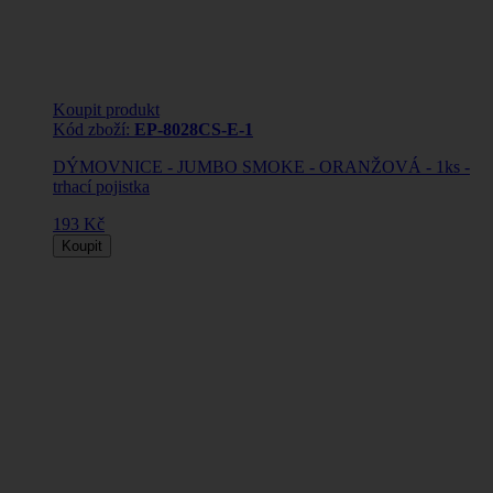
Koupit produkt
Kód zboží:
EP-8028CS-E-1
DÝMOVNICE - JUMBO SMOKE - ORANŽOVÁ - 1ks -
trhací pojistka
193 Kč
Koupit