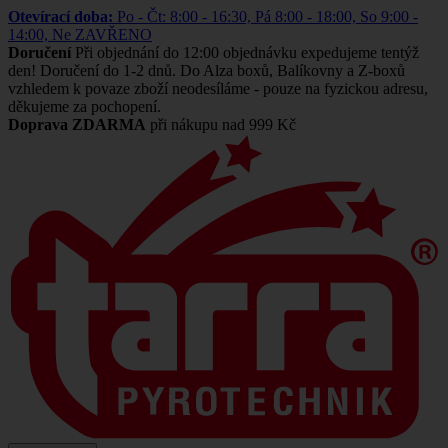
Otevírací doba:
Po - Čt: 8:00 - 16:30, Pá 8:00 - 18:00, So 9:00 -
14:00, Ne ZAVŘENO
Doručení
Při objednání do 12:00 objednávku expedujeme tentýž
den! Doručení do 1-2 dnů. Do Alza boxů, Balíkovny a Z-boxů
vzhledem k povaze zboží neodesíláme - pouze na fyzickou adresu,
děkujeme za pochopení.
Doprava ZDARMA
při nákupu nad 999 Kč