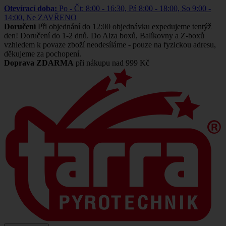
Otevírací doba:
Po - Čt: 8:00 - 16:30, Pá 8:00 - 18:00, So 9:00 -
14:00, Ne ZAVŘENO
Doručení
Při objednání do 12:00 objednávku expedujeme tentýž
den! Doručení do 1-2 dnů. Do Alza boxů, Balíkovny a Z-boxů
vzhledem k povaze zboží neodesíláme - pouze na fyzickou adresu,
děkujeme za pochopení.
Doprava ZDARMA
při nákupu nad 999 Kč