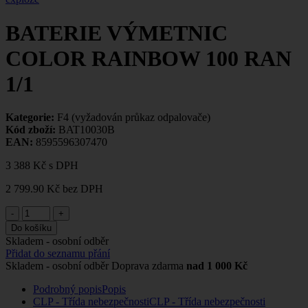
BATERIE VÝMETNIC
COLOR RAINBOW 100 RAN
1/1
Kategorie:
F4 (vyžadován průkaz odpalovače)
Kód zboží:
BAT10030B
EAN:
8595596307470
3 388 Kč
s DPH
2 799.90 Kč
bez DPH
-
+
Do košíku
Skladem - osobní odběr
Přidat do seznamu přání
Skladem - osobní odběr
Doprava zdarma
nad 1 000 Kč
Podrobný popis
Popis
CLP - Třída nebezpečnosti
CLP - Třída nebezpečnosti