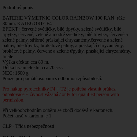
Podrobný popis
BATERIE VÝMETNIC COLOR RAINBOW 100 RAN, ráže
30mm, KATEGORIE F4
EFEKT : červené světličky, bílé třpytky, zelené světličky, bílé
třpytky, červené, zelené a modré světličky, bílé třpytky, červené a
zelené palmy, stříbrné práskající chryzantémy,červené a zelené
palmy, bílé třpytky, brokátové palmy, a práskající chryzantémy,
brokátové palmy, červené a zelené třpytky, práskající chryzantémy,
finále
Výška efektu: cca 80 m.
Délka trvání efektu: cca 70 sec.
NEC: 1600 g
Pouze pro použití osobami s odbornou způsobilostí.
Pro nákup pyrotechniky F4 + T2 je potřeba vlastnit průkaz
odpalovače + živnost vázaná / only for qualified person with
permission.
Při velkoobchodním odběru se zboží dodává v kartonech.
Počet kusů v kartonu je 1.
CLP - Třída nebezpečnosti