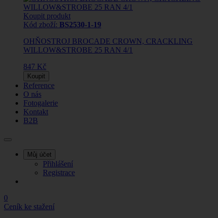
Koupit produkt
Kód zboží:
BS2530-1-19
OHŇOSTROJ BROCADE CROWN, CRACKLING
WILLOW&STROBE 25 RAN 4/1
847 Kč
Koupit
Reference
O nás
Fotogalerie
Kontakt
B2B
Můj účet
Přihlášení
Registrace
0
Ceník ke stažení