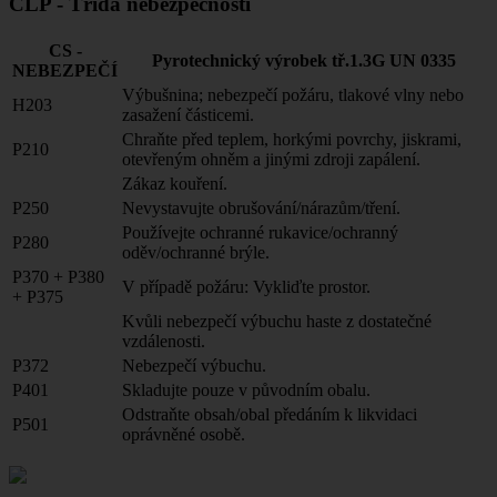
CLP - Třída nebezpečnosti
CS -
Pyrotechnický výrobek tř.1.3G UN 0335
NEBEZPEČÍ
Výbušnina; nebezpečí požáru, tlakové vlny nebo
H203
zasažení částicemi.
Chraňte před teplem, horkými povrchy, jiskrami,
P210
otevřeným ohněm a jinými zdroji zapálení.
Zákaz kouření.
P250
Nevystavujte obrušování/nárazům/tření.
Používejte ochranné rukavice/ochranný
P280
oděv/ochranné brýle.
P370 + P380
V případě požáru: Vykliďte prostor.
+ P375
Kvůli nebezpečí výbuchu haste z dostatečné
vzdálenosti.
P372
Nebezpečí výbuchu.
P401
Skladujte pouze v původním obalu.
Odstraňte obsah/obal předáním k likvidaci
P501
oprávněné osobě.