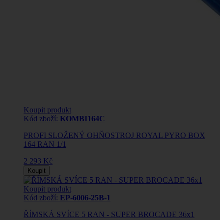
Koupit produkt
Kód zboží:
KOMBI164C
PROFI SLOŽENÝ OHŇOSTROJ ROYAL PYRO BOX
164 RAN 1/1
2 293 Kč
Koupit
Koupit produkt
Kód zboží:
EP-6006-25B-1
ŘÍMSKÁ SVÍCE 5 RAN - SUPER BROCADE 36x1