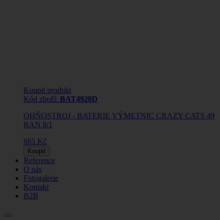
Koupit produkt
Kód zboží:
BAT4920D
OHŇOSTROJ - BATERIE VÝMETNIC CRAZY CATS 49
RAN 8/1
665 Kč
Koupit
Reference
O nás
Fotogalerie
Kontakt
B2B