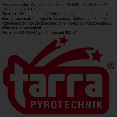
Otevírací doba:
Po - Čt: 8:00 - 16:30, Pá 8:00 - 18:00, So 9:00 -
14:00, Ne ZAVŘENO
Doručení
Při objednání do 12:00 objednávku expedujeme tentýž
den! Doručení do 1-2 dnů. Do Alza boxů, Balíkovny a Z-boxů
vzhledem k povaze zboží neodesíláme - pouze na fyzickou adresu,
děkujeme za pochopení.
Doprava ZDARMA
při nákupu nad 999 Kč