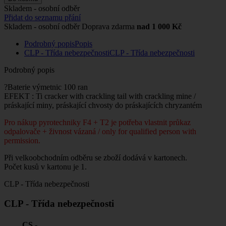
Skladem - osobní odběr
Přidat do seznamu přání
Skladem - osobní odběr
Doprava zdarma
nad 1 000 Kč
Podrobný popis
Popis
CLP - Třída nebezpečnosti
CLP - Třída nebezpečnosti
Podrobný popis
?Baterie výmetnic 100 ran
EFEKT : Ti cracker with crackling tail with crackling mine /
práskající miny, práskající chvosty do práskajících chryzantém
Pro nákup pyrotechniky F4 + T2 je potřeba vlastnit průkaz
odpalovače + živnost vázaná / only for qualified person with
permission.
Při velkoobchodním odběru se zboží dodává v kartonech.
Počet kusů v kartonu je 1.
CLP - Třída nebezpečnosti
CLP - Třída nebezpečnosti
CS -