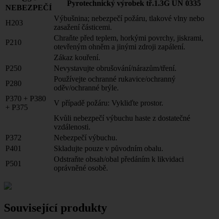
Pyrotechnický výrobek tř.1.3G UN 0335
NEBEZPEČÍ
Výbušnina; nebezpečí požáru, tlakové vlny nebo
H203
zasažení částicemi.
Chraňte před teplem, horkými povrchy, jiskrami,
P210
otevřeným ohněm a jinými zdroji zapálení.
Zákaz kouření.
P250
Nevystavujte obrušování/nárazům/tření.
Používejte ochranné rukavice/ochranný
P280
oděv/ochranné brýle.
P370 + P380
V případě požáru: Vykliďte prostor.
+ P375
Kvůli nebezpečí výbuchu haste z dostatečné
vzdálenosti.
P372
Nebezpečí výbuchu.
P401
Skladujte pouze v původním obalu.
Odstraňte obsah/obal předáním k likvidaci
P501
oprávněné osobě.
Související produkty