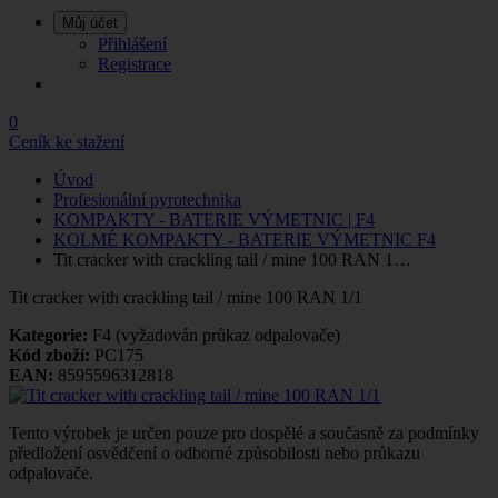
Můj účet
Přihlášení
Registrace
0
Ceník ke stažení
Úvod
Profesionální pyrotechnika
KOMPAKTY - BATERIE VÝMETNIC | F4
KOLMÉ KOMPAKTY - BATERIE VÝMETNIC F4
Tit cracker with crackling tail / mine 100 RAN 1…
Tit cracker with crackling tail / mine 100 RAN 1/1
Kategorie:
F4 (vyžadován průkaz odpalovače)
Kód zboží:
PC175
EAN:
8595596312818
Tento výrobek je určen pouze pro dospělé a současně za podmínky
předložení osvědčení o odborné způsobilosti nebo průkazu
odpalovače.