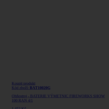
Koupit produkt
Kód zboží:
BAT10020G
Ohňostroj - BATERIE VÝMETNIC FIREWORKS SHOW
100 RAN 4/1
1 452 Kč