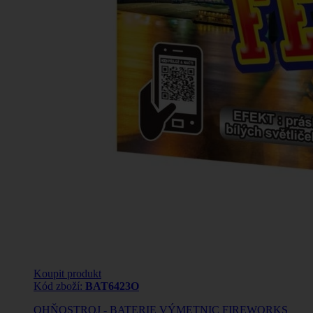
Koupit produkt
Kód zboží:
BAT6423O
OHŇOSTROJ - BATERIE VÝMETNIC FIREWORKS