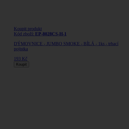
Koupit produkt
Kód zboží:
EP-8028CS-H-1
DÝMOVNICE - JUMBO SMOKE - BÍLÁ - 1ks - trhací
pojistka
193 Kč
Koupit