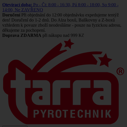
Otevírací doba:
Po - Čt: 8:00 - 16:30, Pá 8:00 - 18:00, So 9:00 -
14:00, Ne ZAVŘENO
Doručení
Při objednání do 12:00 objednávku expedujeme tentýž
den! Doručení do 1-2 dnů. Do Alza boxů, Balíkovny a Z-boxů
vzhledem k povaze zboží neodesíláme - pouze na fyzickou adresu,
děkujeme za pochopení.
Doprava ZDARMA
při nákupu nad 999 Kč