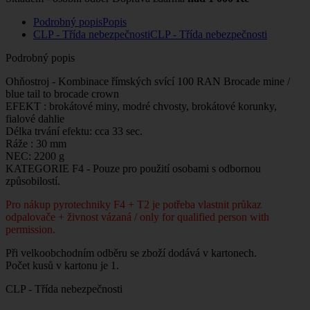
Podrobný popis
Popis
CLP - Třída nebezpečnosti
CLP - Třída nebezpečnosti
Podrobný popis
Ohňostroj - Kombinace římských svící 100 RAN Brocade mine /
blue tail to brocade crown
EFEKT : brokátové miny, modré chvosty, brokátové korunky,
fialové dahlie
Délka trvání efektu: cca 33 sec.
Ráže : 30 mm
NEC: 2200 g
KATEGORIE F4 - Pouze pro použití osobami s odbornou
způsobilostí.
Pro nákup pyrotechniky F4 + T2 je potřeba vlastnit průkaz
odpalovače + živnost vázaná / only for qualified person with
permission.
Při velkoobchodním odběru se zboží dodává v kartonech.
Počet kusů v kartonu je 1.
CLP - Třída nebezpečnosti