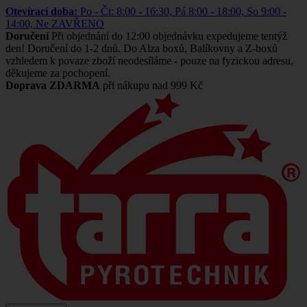
Otevírací doba:
Po - Čt: 8:00 - 16:30, Pá 8:00 - 18:00, So 9:00 -
14:00, Ne ZAVŘENO
Doručení
Při objednání do 12:00 objednávku expedujeme tentýž
den! Doručení do 1-2 dnů. Do Alza boxů, Balíkovny a Z-boxů
vzhledem k povaze zboží neodesíláme - pouze na fyzickou adresu,
děkujeme za pochopení.
Doprava ZDARMA
při nákupu nad 999 Kč