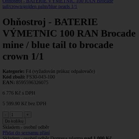
Ohňostroj - BATERIE VÝMETNIC 100 RAN Brocade
tail/crown/golden palm/blue pearls 1/1
Ohňostroj - BATERIE
VÝMETNIC 100 RAN Brocade
mine / blue tail to brocade
crown 1/1
Kategorie:
F4 (vyžadován průkaz odpalovače)
Kód zboží:
FS30-043-100
EAN:
8595596326075
6 776 Kč
s DPH
5 599.90 Kč
bez DPH
-
+
Do košíku
Skladem - osobní odběr
Přidat do seznamu přání
Skladem - osobní odběr
Doprava zdarma
nad 1 000 Kč