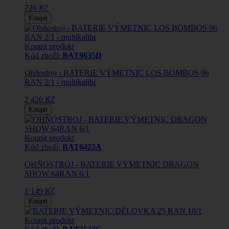
726 Kč
Koupit
Koupit produkt
Kód zboží:
BAT9635D
Ohňostroj - BATERIE VÝMETNIC LOS BOMBOS 96
RAN 2/1 - multikalibr
2 420 Kč
Koupit
Koupit produkt
Kód zboží:
BAT6423A
OHŇOSTROJ - BATERIE VÝMETNIC DRAGON
SHOW 64RAN 6/1
1 149 Kč
Koupit
Koupit produkt