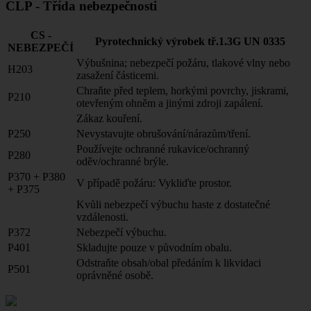
CLP - Třída nebezpečnosti
CS -
Pyrotechnický výrobek tř.1.3G UN 0335
NEBEZPEČÍ
Výbušnina; nebezpečí požáru, tlakové vlny nebo
H203
zasažení částicemi.
Chraňte před teplem, horkými povrchy, jiskrami,
P210
otevřeným ohněm a jinými zdroji zapálení.
Zákaz kouření.
P250
Nevystavujte obrušování/nárazům/tření.
Používejte ochranné rukavice/ochranný
P280
oděv/ochranné brýle.
P370 + P380
V případě požáru: Vykliďte prostor.
+ P375
Kvůli nebezpečí výbuchu haste z dostatečné
vzdálenosti.
P372
Nebezpečí výbuchu.
P401
Skladujte pouze v původním obalu.
Odstraňte obsah/obal předáním k likvidaci
P501
oprávněné osobě.