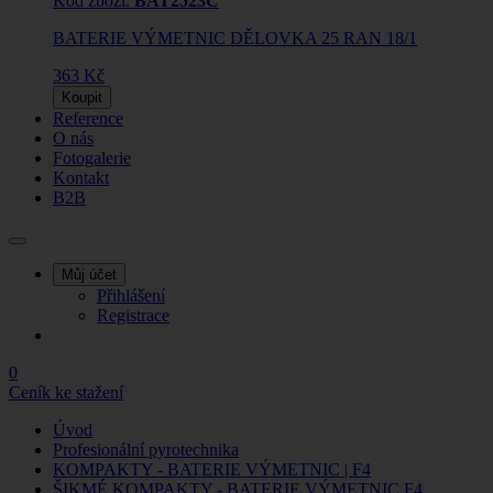
Kód zboží:
BAT2523C
BATERIE VÝMETNIC DĚLOVKA 25 RAN 18/1
363 Kč
Koupit
Reference
O nás
Fotogalerie
Kontakt
B2B
Můj účet
Přihlášení
Registrace
0
Ceník ke stažení
Úvod
Profesionální pyrotechnika
KOMPAKTY - BATERIE VÝMETNIC | F4
ŠIKMÉ KOMPAKTY - BATERIE VÝMETNIC F4