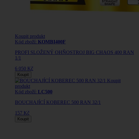
Koupit produkt
Kód zboží:
KOMBI400F
PROFI SLOŽENÝ OHŇOSTROJ BIG CHAOS 400 RAN
1/1
6 050 Kč
Koupit
Koupit
produkt
Kód zboží:
LC500
BOUCHAJÍCÍ KOBEREC 500 RAN 32/1
157 Kč
Koupit