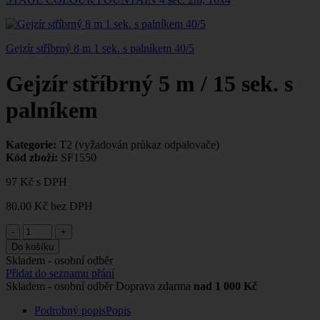
Gejzír stříbrný 8 m 1 sek. s palníkem 40/5
Gejzír stříbrný 5 m / 15 sek. s
palníkem
Kategorie:
T2 (vyžadován průkaz odpalovače)
Kód zboží:
SF1550
97 Kč
s DPH
80.00 Kč
bez DPH
-
+
Do košíku
Skladem - osobní odběr
Přidat do seznamu přání
Skladem - osobní odběr
Doprava zdarma
nad 1 000 Kč
Podrobný popis
Popis