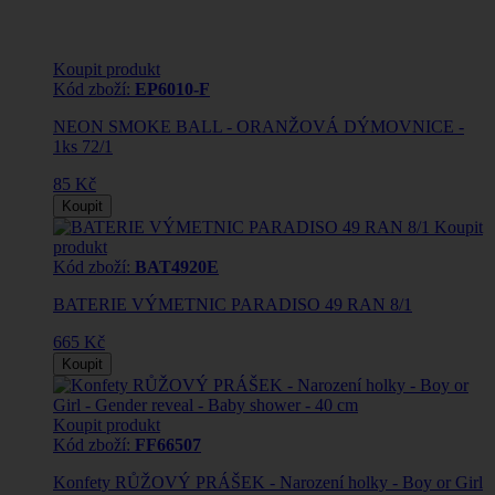
Koupit produkt
Kód zboží:
EP6010-F
NEON SMOKE BALL - ORANŽOVÁ DÝMOVNICE -
1ks 72/1
85 Kč
Koupit
Koupit
produkt
Kód zboží:
BAT4920E
BATERIE VÝMETNIC PARADISO 49 RAN 8/1
665 Kč
Koupit
Koupit produkt
Kód zboží:
FF66507
Konfety RŮŽOVÝ PRÁŠEK - Narození holky - Boy or Girl