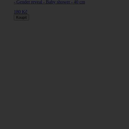
- Gender reveal - Baby shower - 40 cm
180 Kč
Koupit