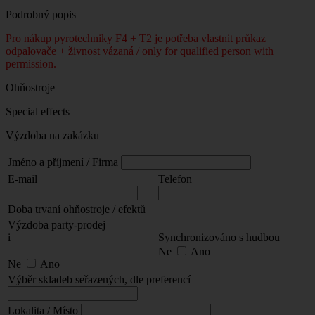
Podrobný popis
Pro nákup pyrotechniky F4 + T2 je potřeba vlastnit průkaz
odpalovače + živnost vázaná / only for qualified person with
permission.
Ohňostroje
Special effects
Výzdoba na zakázku
Jméno a příjmení / Firma
E-mail
Telefon
Doba trvaní ohňostroje / efektů
Výzdoba party-prodej
i
Synchronizováno s hudbou
Ne
Ano
Ne
Ano
Výběr skladeb seřazených, dle preferencí
Lokalita / Místo