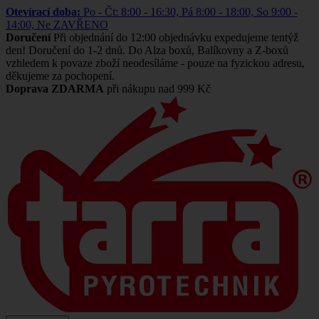
Otevírací doba:
Po - Čt: 8:00 - 16:30, Pá 8:00 - 18:00, So 9:00 -
14:00, Ne ZAVŘENO
Doručení
Při objednání do 12:00 objednávku expedujeme tentýž
den! Doručení do 1-2 dnů. Do Alza boxů, Balíkovny a Z-boxů
vzhledem k povaze zboží neodesíláme - pouze na fyzickou adresu,
děkujeme za pochopení.
Doprava ZDARMA
při nákupu nad 999 Kč