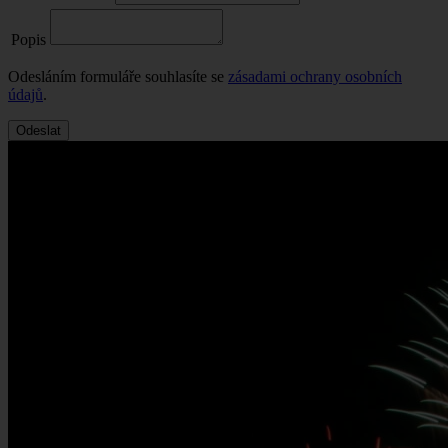
Popis
Odesláním formuláře souhlasíte se
zásadami ochrany osobních
údajů
.
Odeslat