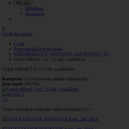
Můj účet
Přihlášení
Registrace
0
Ceník ke stažení
Úvod
Profesionální pyrotechnika
STROBOSKOPY, FONTÁNY, OHNĚPÁDY | F4
Gejzír stříbrný 5 m / 15 sek. s palníkem
Gejzír stříbrný 5 m / 15 sek. s palníkem
Kategorie:
T2 (vyžadován průkaz odpalovače)
Kód zboží:
SF1550
+0
Tento výrobek je určen pro věkovou hranici 21+.
STAGE COLOUR FOUNTAIN 4 sec. 2m, 16x4