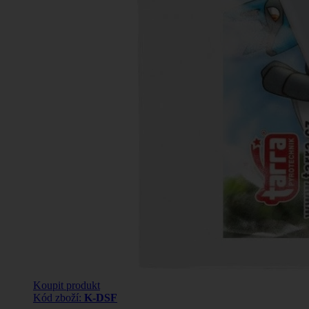
Koupit produkt
Kód zboží:
K-DSF