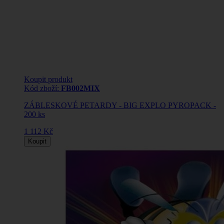
Koupit produkt
Kód zboží:
FB002MIX
ZÁBLESKOVÉ PETARDY - BIG EXPLO PYROPACK -
200 ks
1 112 Kč
Koupit