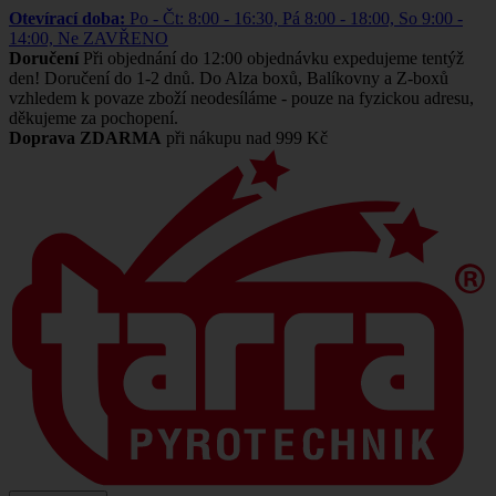
Otevírací doba:
Po - Čt: 8:00 - 16:30, Pá 8:00 - 18:00, So 9:00 -
14:00, Ne ZAVŘENO
Doručení
Při objednání do 12:00 objednávku expedujeme tentýž
den! Doručení do 1-2 dnů. Do Alza boxů, Balíkovny a Z-boxů
vzhledem k povaze zboží neodesíláme - pouze na fyzickou adresu,
děkujeme za pochopení.
Doprava ZDARMA
při nákupu nad 999 Kč