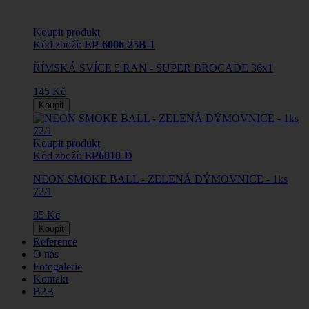
Koupit produkt
Kód zboží:
EP-6006-25B-1
ŘÍMSKÁ SVÍCE 5 RAN - SUPER BROCADE 36x1
145 Kč
Koupit
Koupit produkt
Kód zboží:
EP6010-D
NEON SMOKE BALL - ZELENÁ DÝMOVNICE - 1ks
72/1
85 Kč
Koupit
Reference
O nás
Fotogalerie
Kontakt
B2B