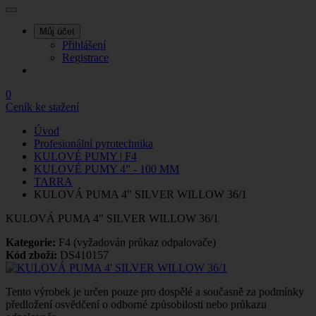
Můj účet
Přihlášení
Registrace
0
Ceník ke stažení
Úvod
Profesionální pyrotechnika
KULOVÉ PUMY | F4
KULOVÉ PUMY 4” - 100 MM
TARRA
KULOVÁ PUMA 4" SILVER WILLOW 36/1
KULOVÁ PUMA 4" SILVER WILLOW 36/1
Kategorie:
F4 (vyžadován průkaz odpalovače)
Kód zboží:
DS410157
Tento výrobek je určen pouze pro dospělé a současně za podmínky
předložení osvědčení o odborné způsobilosti nebo průkazu