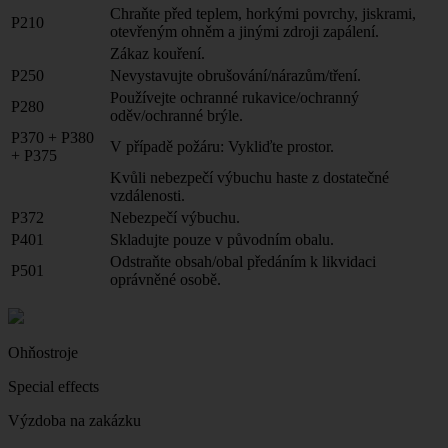
Chraňte před teplem, horkými povrchy, jiskrami,
P210
otevřeným ohněm a jinými zdroji zapálení.
Zákaz kouření.
P250
Nevystavujte obrušování/nárazům/tření.
Používejte ochranné rukavice/ochranný
P280
oděv/ochranné brýle.
P370 + P380
V případě požáru: Vykliďte prostor.
+ P375
Kvůli nebezpečí výbuchu haste z dostatečné
vzdálenosti.
P372
Nebezpečí výbuchu.
P401
Skladujte pouze v původním obalu.
Odstraňte obsah/obal předáním k likvidaci
P501
oprávněné osobě.
Ohňostroje
Special effects
Výzdoba na zakázku