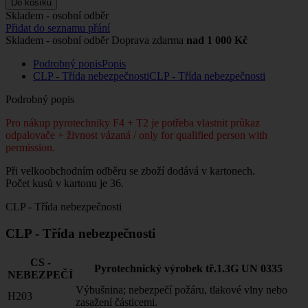
Do košíku
Skladem - osobní odběr
Přidat do seznamu přání
Skladem - osobní odběr
Doprava zdarma
nad 1 000 Kč
Podrobný popis
Popis
CLP - Třída nebezpečnosti
CLP - Třída nebezpečnosti
Podrobný popis
Pro nákup pyrotechniky F4 + T2 je potřeba vlastnit průkaz
odpalovače + živnost vázaná / only for qualified person with
permission.
Při velkoobchodním odběru se zboží dodává v kartonech.
Počet kusů v kartonu je 36.
CLP - Třída nebezpečnosti
CLP - Třída nebezpečnosti
CS -
Pyrotechnický výrobek tř.1.3G UN 0335
NEBEZPEČÍ
Výbušnina; nebezpečí požáru, tlakové vlny nebo
H203
zasažení částicemi.