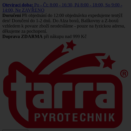
Otevírací doba:
Po - Čt: 8:00 - 16:30, Pá 8:00 - 18:00, So 9:00 -
14:00, Ne ZAVŘENO
Doručení
Při objednání do 12:00 objednávku expedujeme tentýž
den! Doručení do 1-2 dnů. Do Alza boxů, Balíkovny a Z-boxů
vzhledem k povaze zboží neodesíláme - pouze na fyzickou adresu,
děkujeme za pochopení.
Doprava ZDARMA
při nákupu nad 999 Kč