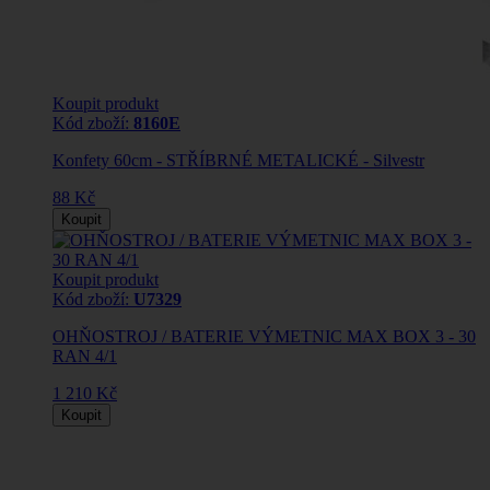
Koupit produkt
Kód zboží:
8160E
Konfety 60cm - STŘÍBRNÉ METALICKÉ - Silvestr
88 Kč
Koupit
Koupit produkt
Kód zboží:
U7329
OHŇOSTROJ / BATERIE VÝMETNIC MAX BOX 3 - 30
RAN 4/1
1 210 Kč
Koupit