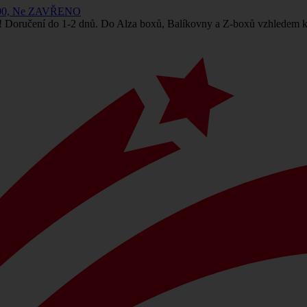
 14:00, Ne ZAVŘENO
! Doručení do 1-2 dnů. Do Alza boxů, Balíkovny a Z-boxů vzhledem k 