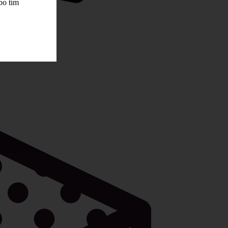
bo tím