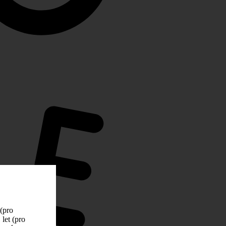
 (pro
let (pro