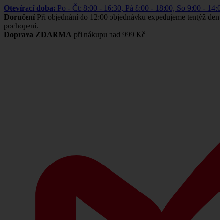
Otevírací doba:
Po - Čt: 8:00 - 16:30, Pá 8:00 - 18:00, So 9:00 -
Doručení
Při objednání do 12:00 objednávku expedujeme tentýž den
pochopení.
Doprava ZDARMA
při nákupu nad 999 Kč