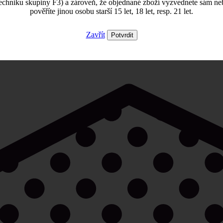
echniku skupiny F3) a zároveň, že objednané zboží vyzvednete sám ne
pověříte jinou osobu starší 15 let, 18 let, resp. 21 let.
Zavřít
Potvrdit