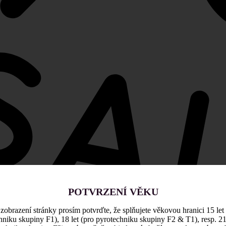
POTVRZENÍ VĚKU
zobrazení stránky prosím potvrďte, že splňujete věkovou hranici 15 let
hniku skupiny F1), 18 let (pro pyrotechniku skupiny F2 & T1), resp. 21 