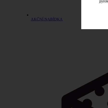
pyrot
AKČNÍ NABÍDKA