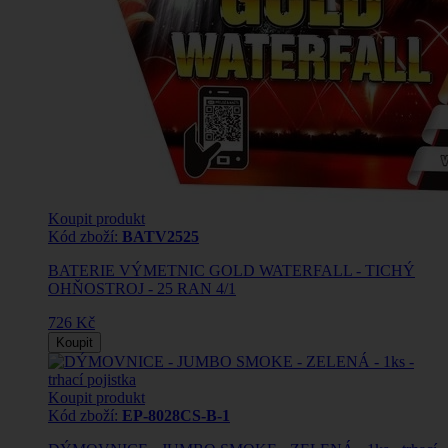
Koupit produkt
Kód zboží:
BATV2525
BATERIE VÝMETNIC GOLD WATERFALL - TICHÝ
OHŇOSTROJ - 25 RAN 4/1
726 Kč
Koupit
Koupit produkt
Kód zboží:
EP-8028CS-B-1