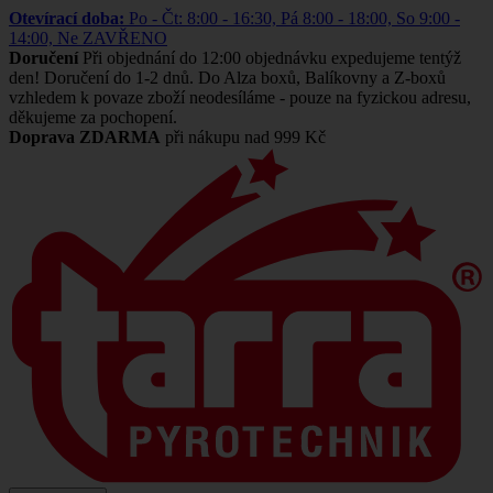
Otevírací doba:
Po - Čt: 8:00 - 16:30, Pá 8:00 - 18:00, So 9:00 -
14:00, Ne ZAVŘENO
Doručení
Při objednání do 12:00 objednávku expedujeme tentýž
den! Doručení do 1-2 dnů. Do Alza boxů, Balíkovny a Z-boxů
vzhledem k povaze zboží neodesíláme - pouze na fyzickou adresu,
děkujeme za pochopení.
Doprava ZDARMA
při nákupu nad 999 Kč