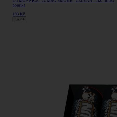
DÝMOVNICE - JUMBO SMOKE - ZELENÁ - 1ks - trhací
pojistka
193 Kč
Koupit