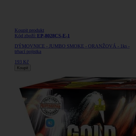
Koupit produkt
Kód zboží:
EP-8028CS-E-1
DÝMOVNICE - JUMBO SMOKE - ORANŽOVÁ - 1ks -
trhací pojistka
193 Kč
Koupit