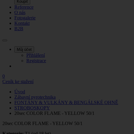
Koupit
Reference
O nás
Fotogalerie
Kontakt
B2B
Můj účet
Přihlášení
Registrace
0
Ceník ke stažení
Úvod
Zábavní pyrotechnika
FONTÁNY & VULKÁNY & BENGÁLSKÉ OHNĚ
STROBOSKOPY
20sec COLOR FLAME - YELLOW 50/1
20sec COLOR FLAME - YELLOW 50/1
Kategorie:
T1 (od 18 let)