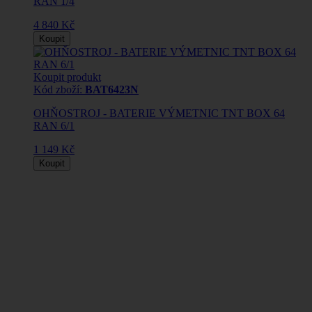
RAN 1/4
4 840 Kč
Koupit
Koupit produkt
Kód zboží:
BAT6423N
OHŇOSTROJ - BATERIE VÝMETNIC TNT BOX 64
RAN 6/1
1 149 Kč
Koupit