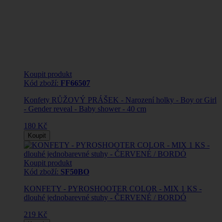
Koupit produkt
Kód zboží:
FF66507
Konfety RŮŽOVÝ PRÁŠEK - Narození holky - Boy or Girl
- Gender reveal - Baby shower - 40 cm
180 Kč
Koupit
Koupit produkt
Kód zboží:
SF50BO
KONFETY - PYROSHOOTER COLOR - MIX 1 KS -
dlouhé jednobarevné stuhy - ČERVENÉ / BORDÓ
219 Kč