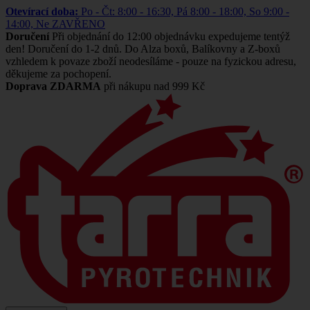
Otevírací doba:
Po - Čt: 8:00 - 16:30, Pá 8:00 - 18:00, So 9:00 -
14:00, Ne ZAVŘENO
Doručení
Při objednání do 12:00 objednávku expedujeme tentýž
den! Doručení do 1-2 dnů. Do Alza boxů, Balíkovny a Z-boxů
vzhledem k povaze zboží neodesíláme - pouze na fyzickou adresu,
děkujeme za pochopení.
Doprava ZDARMA
při nákupu nad 999 Kč