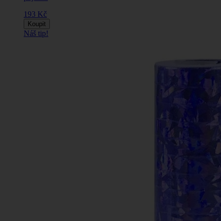
193 Kč
Koupit
Náš tip!