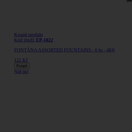
Koupit produkt
Kód zboží:
EP-1022
FONTÁNA ASSORTED FOUNTAINS - 6 ks - 48/6
121 Kč
Koupit
Náš tip!