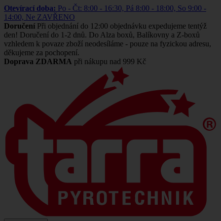
Otevírací doba:
Po - Čt: 8:00 - 16:30, Pá 8:00 - 18:00, So 9:00 -
14:00, Ne ZAVŘENO
Doručení
Při objednání do 12:00 objednávku expedujeme tentýž
den! Doručení do 1-2 dnů. Do Alza boxů, Balíkovny a Z-boxů
vzhledem k povaze zboží neodesíláme - pouze na fyzickou adresu,
děkujeme za pochopení.
Doprava ZDARMA
při nákupu nad 999 Kč