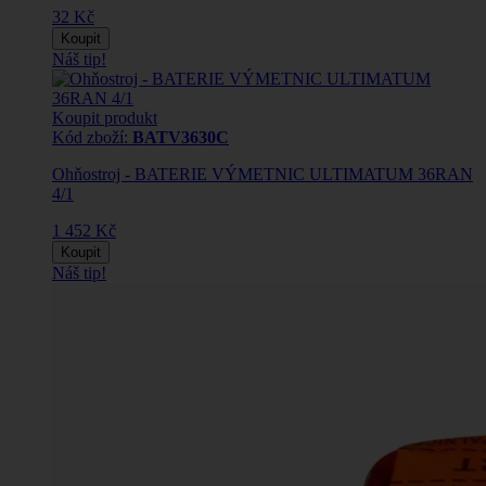
32 Kč
Koupit
Náš tip!
Koupit produkt
Kód zboží:
BATV3630C
Ohňostroj - BATERIE VÝMETNIC ULTIMATUM 36RAN
4/1
1 452 Kč
Koupit
Náš tip!