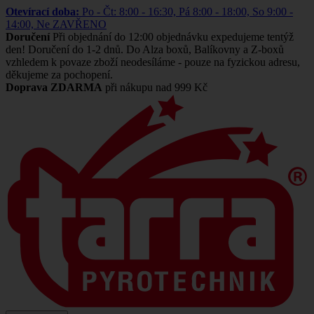
Otevírací doba:
Po - Čt: 8:00 - 16:30, Pá 8:00 - 18:00, So 9:00 -
14:00, Ne ZAVŘENO
Doručení
Při objednání do 12:00 objednávku expedujeme tentýž
den! Doručení do 1-2 dnů. Do Alza boxů, Balíkovny a Z-boxů
vzhledem k povaze zboží neodesíláme - pouze na fyzickou adresu,
děkujeme za pochopení.
Doprava ZDARMA
při nákupu nad 999 Kč