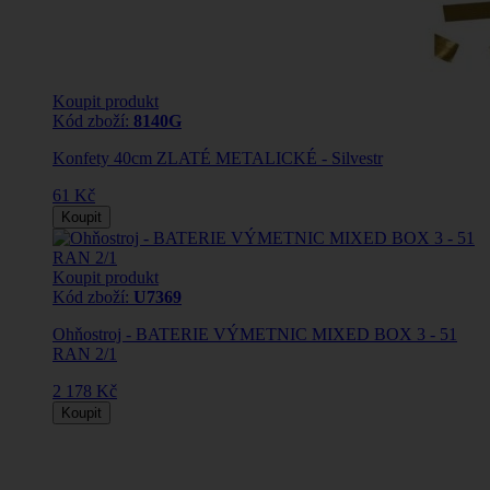
Koupit produkt
Kód zboží:
8140G
Konfety 40cm ZLATÉ METALICKÉ - Silvestr
61 Kč
Koupit
Koupit produkt
Kód zboží:
U7369
Ohňostroj - BATERIE VÝMETNIC MIXED BOX 3 - 51
RAN 2/1
2 178 Kč
Koupit