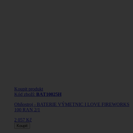
Koupit produkt
Kód zboží:
BAT10025H
Ohňostroj - BATERIE VÝMETNIC I LOVE FIREWORKS
100 RAN 2/1
2 057 Kč
Koupit