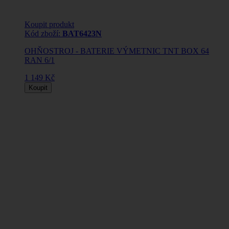
Koupit produkt
Kód zboží:
BAT6423N
OHŇOSTROJ - BATERIE VÝMETNIC TNT BOX 64
RAN 6/1
1 149 Kč
Koupit