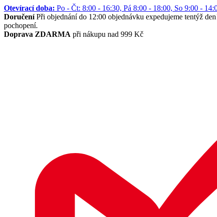
Otevírací doba:
Po - Čt: 8:00 - 16:30, Pá 8:00 - 18:00, So 9:00 -
Doručení
Při objednání do 12:00 objednávku expedujeme tentýž den
pochopení.
Doprava ZDARMA
při nákupu nad 999 Kč