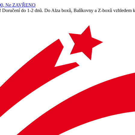
 14:00, Ne ZAVŘENO
! Doručení do 1-2 dnů. Do Alza boxů, Balíkovny a Z-boxů vzhledem k 