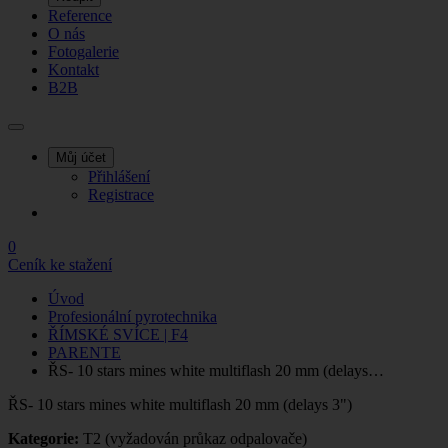
Reference
O nás
Fotogalerie
Kontakt
B2B
Můj účet
Přihlášení
Registrace
0
Ceník ke stažení
Úvod
Profesionální pyrotechnika
ŘÍMSKÉ SVÍCE | F4
PARENTE
ŘS- 10 stars mines white multiflash 20 mm (delays…
ŘS- 10 stars mines white multiflash 20 mm (delays 3")
Kategorie:
T2 (vyžadován průkaz odpalovače)