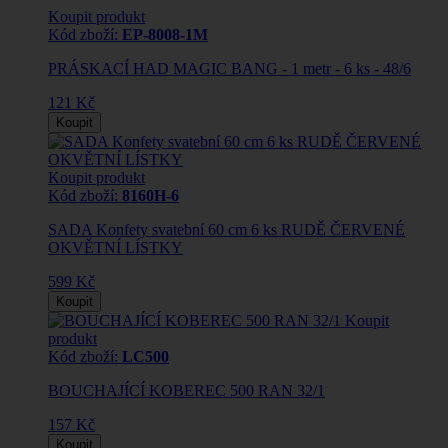
Koupit produkt
Kód zboží:
EP-8008-1M
PRÁSKACÍ HAD MAGIC BANG - 1 metr - 6 ks - 48/6
121 Kč
Koupit
Koupit produkt
Kód zboží:
8160H-6
SADA Konfety svatební 60 cm 6 ks RUDĚ ČERVENÉ
OKVĚTNÍ LÍSTKY
599 Kč
Koupit
Koupit
produkt
Kód zboží:
LC500
BOUCHAJÍCÍ KOBEREC 500 RAN 32/1
157 Kč
Koupit