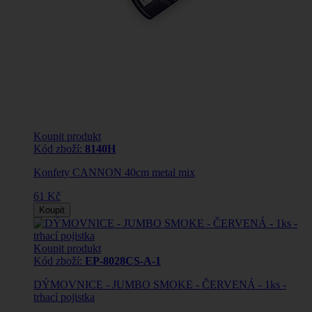
Koupit produkt
Kód zboží:
8140H
Konfety CANNON 40cm metal mix
61 Kč
Koupit
Koupit produkt
Kód zboží:
EP-8028CS-A-1
DÝMOVNICE - JUMBO SMOKE - ČERVENÁ - 1ks -
trhací pojistka