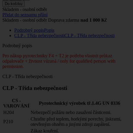
Do košíku
Skladem - osobní odběr
Přidat do seznamu přání
Skladem - osobní odběr
Doprava zdarma
nad 1 000 Kč
Podrobný popis
Popis
CLP - Třída nebezpečnosti
CLP - Třída nebezpečnosti
Podrobný popis
Pro nákup pyrotechniky F4 + T2 je potřeba vlastnit průkaz
odpalovače + živnost vázaná / only for qualified person with
permission.
CLP - Třída nebezpečnosti
CLP - Třída nebezpečnosti
CS -
Pyrotechnický výrobek tř.1.4G UN 0336
VAROVÁNÍ
H204
Nebezpečí požáru nebo zasažení částicemi.
Chraňte před teplem, horkými povrchy, jiskrami,
P210
otevřeným ohněm a jinými zdroji zapálení.
Zákaz kouření.