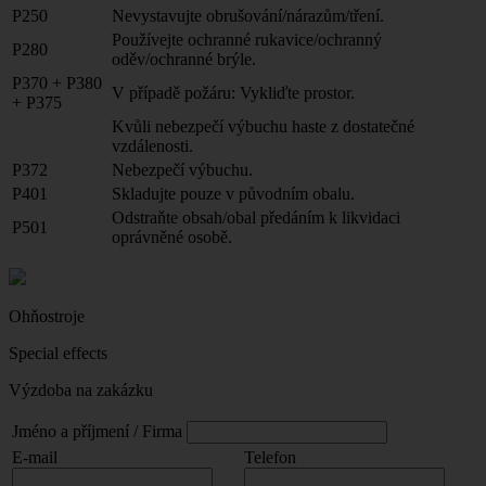
P250
Nevystavujte obrušování/nárazům/tření.
Používejte ochranné rukavice/ochranný
P280
oděv/ochranné brýle.
P370 + P380
V případě požáru: Vykliďte prostor.
+ P375
Kvůli nebezpečí výbuchu haste z dostatečné
vzdálenosti.
P372
Nebezpečí výbuchu.
P401
Skladujte pouze v původním obalu.
Odstraňte obsah/obal předáním k likvidaci
P501
oprávněné osobě.
Ohňostroje
Special effects
Výzdoba na zakázku
Jméno a příjmení / Firma
E-mail
Telefon