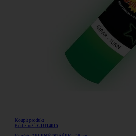
Koupit produkt
Kód zboží:
GUI14015
Konfety ZELENÝ PRÁŠEK - 28 cm