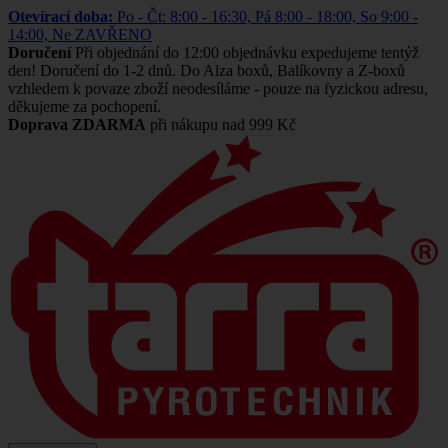
Otevírací doba:
Po - Čt: 8:00 - 16:30, Pá 8:00 - 18:00, So 9:00 -
14:00, Ne ZAVŘENO
Doručení
Při objednání do 12:00 objednávku expedujeme tentýž
den! Doručení do 1-2 dnů. Do Alza boxů, Balíkovny a Z-boxů
vzhledem k povaze zboží neodesíláme - pouze na fyzickou adresu,
děkujeme za pochopení.
Doprava ZDARMA
při nákupu nad 999 Kč