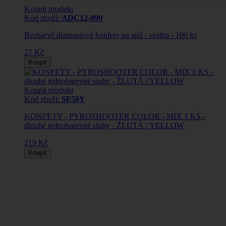
Koupit produkt
Kód zboží:
ADC12-099
Bezbarvé diamantové konfety na stůl - svatba - 100 ks
27 Kč
Koupit
Koupit produkt
Kód zboží:
SF50Y
KONFETY - PYROSHOOTER COLOR - MIX 1 KS -
dlouhé jednobarevné stuhy - ŽLUTÁ / YELLOW
219 Kč
Koupit