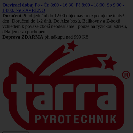
Otevírací doba:
Po - Čt: 8:00 - 16:30, Pá 8:00 - 18:00, So 9:00 -
14:00, Ne ZAVŘENO
Doručení
Při objednání do 12:00 objednávku expedujeme tentýž
den! Doručení do 1-2 dnů. Do Alza boxů, Balíkovny a Z-boxů
vzhledem k povaze zboží neodesíláme - pouze na fyzickou adresu,
děkujeme za pochopení.
Doprava ZDARMA
při nákupu nad 999 Kč