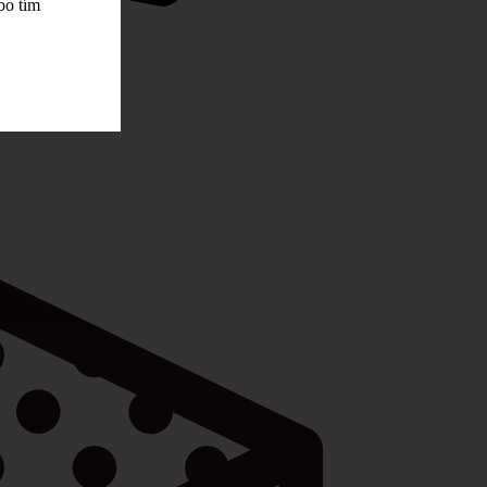
bo tím