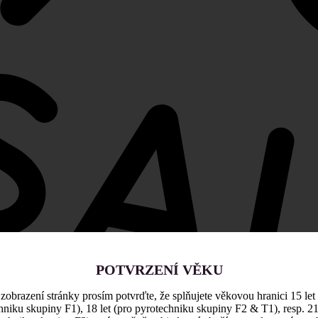
POTVRZENÍ VĚKU
zobrazení stránky prosím potvrďte, že splňujete věkovou hranici 15 let
hniku skupiny F1), 18 let (pro pyrotechniku skupiny F2 & T1), resp. 21 