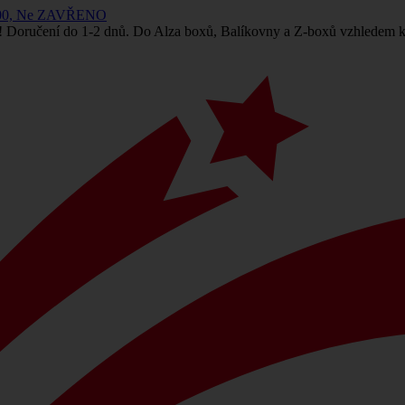
 14:00, Ne ZAVŘENO
! Doručení do 1-2 dnů. Do Alza boxů, Balíkovny a Z-boxů vzhledem k 