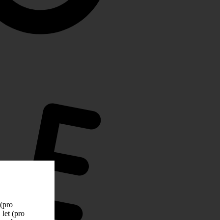
 (pro
let (pro