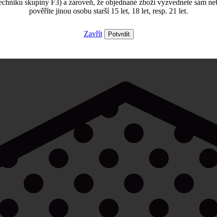
echniku skupiny F3) a zároveň, že objednané zboží vyzvednete sám ne
pověříte jinou osobu starší 15 let, 18 let, resp. 21 let.
Zavřít
Potvrdit