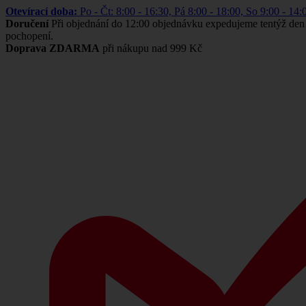
Otevírací doba:
Po - Čt: 8:00 - 16:30, Pá 8:00 - 18:00, So 9:00 -
Doručení
Při objednání do 12:00 objednávku expedujeme tentýž den
pochopení.
Doprava ZDARMA
při nákupu nad 999 Kč