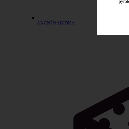
pyrot
AKČNÍ NABÍDKA