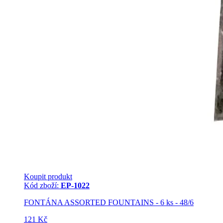
Koupit produkt
Kód zboží:
EP-1022
FONTÁNA ASSORTED FOUNTAINS - 6 ks - 48/6
121 Kč