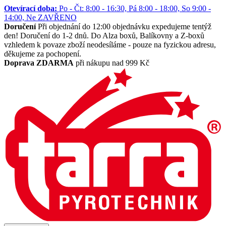
Otevírací doba:
Po - Čt: 8:00 - 16:30, Pá 8:00 - 18:00, So 9:00 -
14:00, Ne ZAVŘENO
Doručení
Při objednání do 12:00 objednávku expedujeme tentýž
den! Doručení do 1-2 dnů. Do Alza boxů, Balíkovny a Z-boxů
vzhledem k povaze zboží neodesíláme - pouze na fyzickou adresu,
děkujeme za pochopení.
Doprava ZDARMA
při nákupu nad 999 Kč