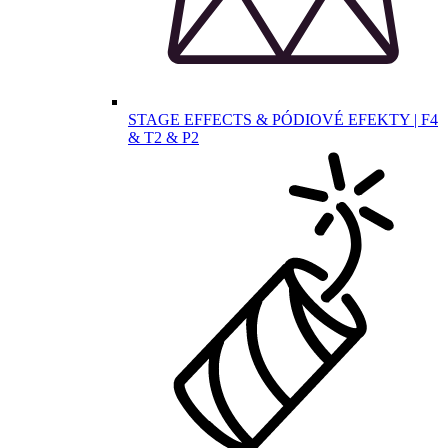
STAGE EFFECTS & PÓDIOVÉ EFEKTY | F4
& T2 & P2