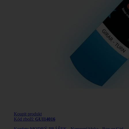
Koupit produkt
Kód zboží:
GUI14016
Konfety MODRÝ PRÁŠEK - Narození kluka - Boy or Girl -