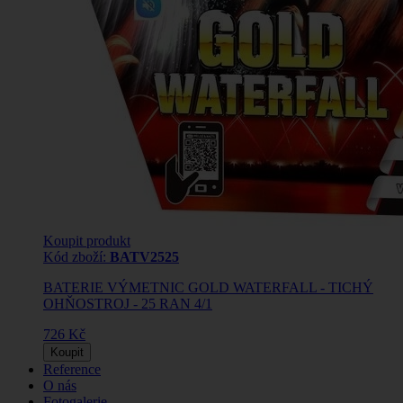
Koupit produkt
Kód zboží:
BATV2525
BATERIE VÝMETNIC GOLD WATERFALL - TICHÝ
OHŇOSTROJ - 25 RAN 4/1
726 Kč
Koupit
Reference
O nás
Fotogalerie