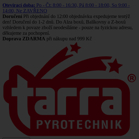
Otevírací doba:
Po - Čt: 8:00 - 16:30, Pá 8:00 - 18:00, So 9:00 -
14:00, Ne ZAVŘENO
Doručení
Při objednání do 12:00 objednávku expedujeme tentýž
den! Doručení do 1-2 dnů. Do Alza boxů, Balíkovny a Z-boxů
vzhledem k povaze zboží neodesíláme - pouze na fyzickou adresu,
děkujeme za pochopení.
Doprava ZDARMA
při nákupu nad 999 Kč