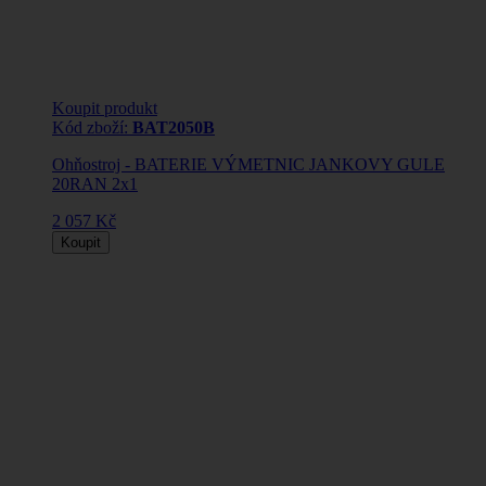
Koupit produkt
Kód zboží:
BAT2050B
Ohňostroj - BATERIE VÝMETNIC JANKOVY GULE
20RAN 2x1
2 057 Kč
Koupit