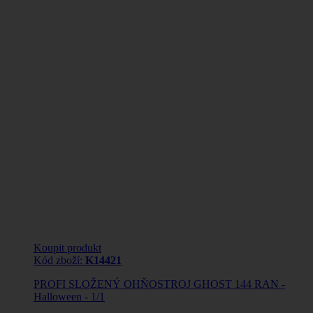
Koupit produkt
Kód zboží:
K14421
PROFI SLOŽENÝ OHŇOSTROJ GHOST 144 RAN -
Halloween - 1/1