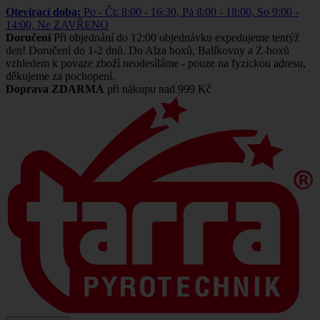
Otevírací doba:
Po - Čt: 8:00 - 16:30, Pá 8:00 - 18:00, So 9:00 -
14:00, Ne ZAVŘENO
Doručení
Při objednání do 12:00 objednávku expedujeme tentýž
den! Doručení do 1-2 dnů. Do Alza boxů, Balíkovny a Z-boxů
vzhledem k povaze zboží neodesíláme - pouze na fyzickou adresu,
děkujeme za pochopení.
Doprava ZDARMA
při nákupu nad 999 Kč