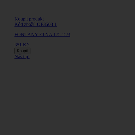
Koupit produkt
Kód zboží:
CF3503-1
FONTÁNY ETNA 175 15/3
351 Kč
Koupit
Náš tip!