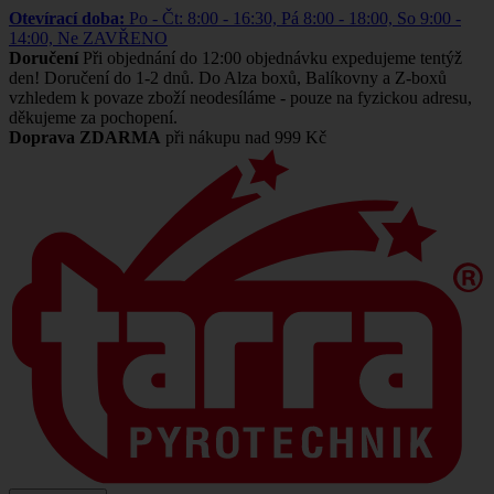
Otevírací doba:
Po - Čt: 8:00 - 16:30, Pá 8:00 - 18:00, So 9:00 -
14:00, Ne ZAVŘENO
Doručení
Při objednání do 12:00 objednávku expedujeme tentýž
den! Doručení do 1-2 dnů. Do Alza boxů, Balíkovny a Z-boxů
vzhledem k povaze zboží neodesíláme - pouze na fyzickou adresu,
děkujeme za pochopení.
Doprava ZDARMA
při nákupu nad 999 Kč