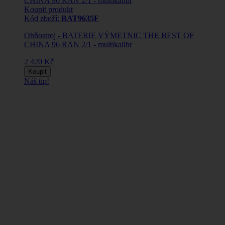
Koupit produkt
Kód zboží:
BAT9635F
Ohňostroj - BATERIE VÝMETNIC THE BEST OF
CHINA 96 RAN 2/1 - multikalibr
2 420 Kč
Koupit
Náš tip!