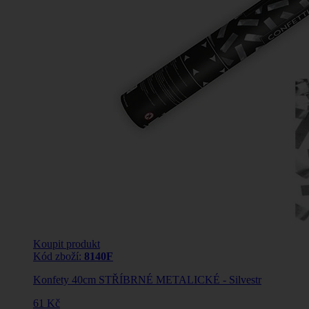
Koupit produkt
Kód zboží:
8140F
Konfety 40cm STŘÍBRNÉ METALICKÉ - Silvestr
61 Kč