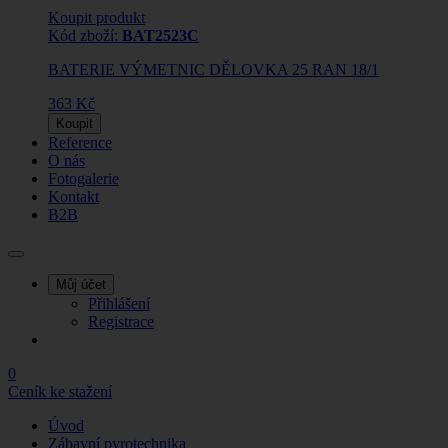
Koupit produkt
Kód zboží:
BAT2523C
BATERIE VÝMETNIC DĚLOVKA 25 RAN 18/1
363 Kč
Koupit
Reference
O nás
Fotogalerie
Kontakt
B2B
Můj účet
Přihlášení
Registrace
0
Ceník ke stažení
Úvod
Zábavní pyrotechnika