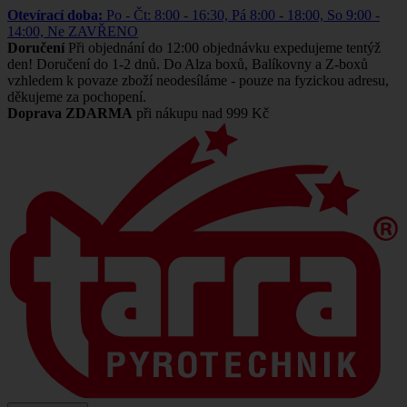
Otevírací doba:
Po - Čt: 8:00 - 16:30, Pá 8:00 - 18:00, So 9:00 -
14:00, Ne ZAVŘENO
Doručení
Při objednání do 12:00 objednávku expedujeme tentýž
den! Doručení do 1-2 dnů. Do Alza boxů, Balíkovny a Z-boxů
vzhledem k povaze zboží neodesíláme - pouze na fyzickou adresu,
děkujeme za pochopení.
Doprava ZDARMA
při nákupu nad 999 Kč