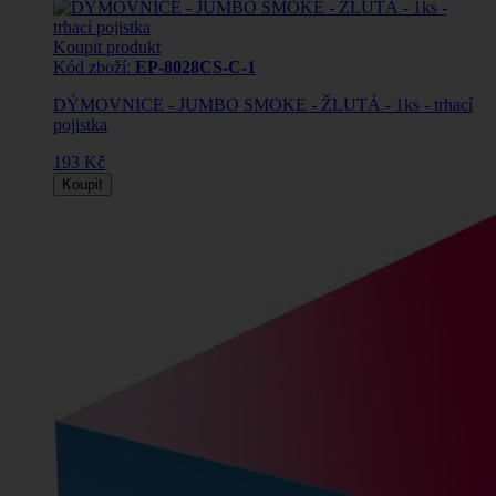
Koupit produkt
Kód zboží:
EP-8028CS-C-1
DÝMOVNICE - JUMBO SMOKE - ŽLUTÁ - 1ks - trhací
pojistka
193 Kč
Koupit