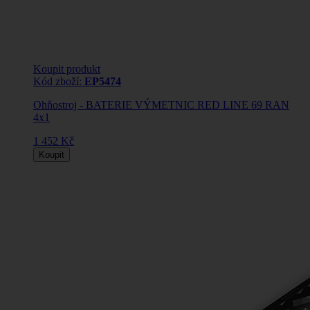
Koupit produkt
Kód zboží:
EP5474
Ohňostroj - BATERIE VÝMETNIC RED LINE 69 RAN
4x1
1 452 Kč
Koupit