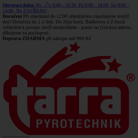
Otevírací doba:
Po - Čt: 8:00 - 16:30, Pá 8:00 - 18:00, So 9:00 -
14:00, Ne ZAVŘENO
Doručení
Při objednání do 12:00 objednávku expedujeme tentýž
den! Doručení do 1-2 dnů. Do Alza boxů, Balíkovny a Z-boxů
vzhledem k povaze zboží neodesíláme - pouze na fyzickou adresu,
děkujeme za pochopení.
Doprava ZDARMA
při nákupu nad 999 Kč