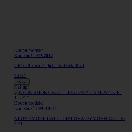
Koupit produkt
Kód zboží:
EP-7012
UFO - 6 kusů létajících koleček 96x6
79 Kč
Koupit
Náš tip!
Koupit produkt
Kód zboží:
EP6010-E
NEON SMOKE BALL - FIALOVÁ DÝMOVNICE - 1ks
72/1