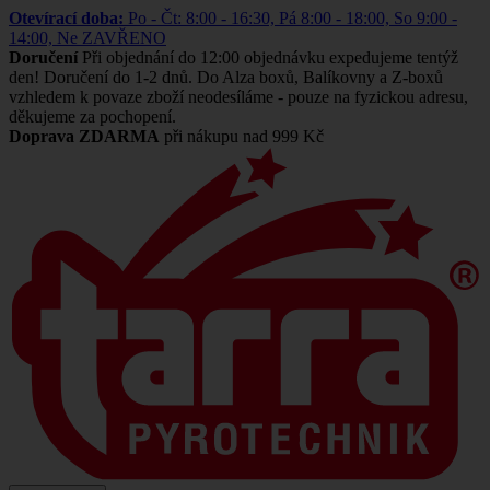
Otevírací doba:
Po - Čt: 8:00 - 16:30, Pá 8:00 - 18:00, So 9:00 -
14:00, Ne ZAVŘENO
Doručení
Při objednání do 12:00 objednávku expedujeme tentýž
den! Doručení do 1-2 dnů. Do Alza boxů, Balíkovny a Z-boxů
vzhledem k povaze zboží neodesíláme - pouze na fyzickou adresu,
děkujeme za pochopení.
Doprava ZDARMA
při nákupu nad 999 Kč