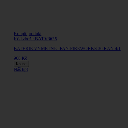
Koupit produkt
Kód zboží:
BATV3625
BATERIE VÝMETNIC FAN FIREWORKS 36 RAN 4/1
968 Kč
Koupit
Náš tip!