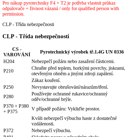
Pro nákup pyrotechniky F4 + T2 je potřeba vlastnit průkaz
odpalovače + živnost vázaná / only for qualified person with
permission.
CLP - Třída nebezpečnosti
CLP - Třída nebezpečnosti
CS -
Pyrotechnický výrobek tř.1.4G UN 0336
VAROVÁNÍ
H204
Nebezpečí požáru nebo zasažení částicemi.
Chraňte před teplem, horkými povrchy, jiskrami,
P210
otevřeným ohněm a jinými zdroji zapálení.
Zákaz kouření.
P250
Nevystavujte obrušování/nárazům/tření.
Používejte ochranné rukavice/ochranný
P280
oděv/ochranné brýle.
P370 + P380
V případě požáru: Vykliďte prostor.
+ P375
Kvůli nebezpečí výbuchu haste z dostatečné
vzdálenosti.
P372
Nebezpečí výbuchu.