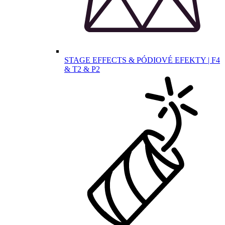
STAGE EFFECTS & PÓDIOVÉ EFEKTY | F4
& T2 & P2