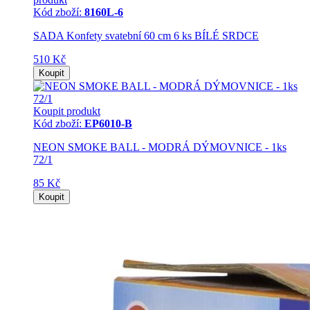
Kód zboží:
8160L-6
SADA Konfety svatební 60 cm 6 ks BÍLÉ SRDCE
510 Kč
Koupit
Koupit produkt
Kód zboží:
EP6010-B
NEON SMOKE BALL - MODRÁ DÝMOVNICE - 1ks
72/1
85 Kč
Koupit