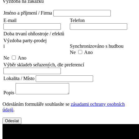
Výzdoba na zakázku
Jméno a příjmení / Firma
E-mail
Telefon
Doba trvaní ohňostroje / efektů
Výzdoba party-prodej
i
Synchronizováno s hudbou
Ne
Ano
Ne
Ano
Výběr skladeb seřazených, dle preferencí
Lokalita / Místo
Popis
Odesláním formuláře souhlasíte se
zásadami ochrany osobních
údajů
.
Odeslat