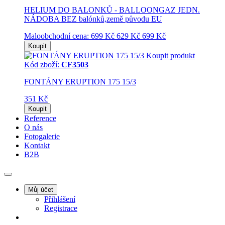
HELIUM DO BALONKŮ - BALLOONGAZ JEDN.
NÁDOBA BEZ balónků,země původu EU
Maloobchodní cena:
699 Kč
629 Kč
699 Kč
Koupit
Koupit produkt
Kód zboží:
CF3503
FONTÁNY ERUPTION 175 15/3
351 Kč
Koupit
Reference
O nás
Fotogalerie
Kontakt
B2B
Můj účet
Přihlášení
Registrace