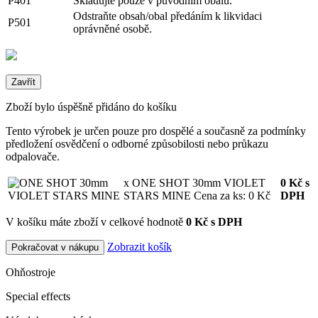
P401
Skladujte pouze v původním obalu.
Odstraňte obsah/obal předáním k likvidaci
P501
oprávněné osobě.
Zavřít
Zboží bylo úspěšně přidáno do košíku
Tento výrobek je určen pouze pro dospělé a současně za podmínky
předložení osvědčení o odborné způsobilosti nebo průkazu
odpalovače.
x ONE SHOT 30mm VIOLET
0
Kč
s
STARS MINE
Cena za ks: 0 Kč
DPH
V košíku máte zboží v celkové hodnotě
0 Kč s DPH
Zobrazit košík
Pokračovat v nákupu
Ohňostroje
Special effects