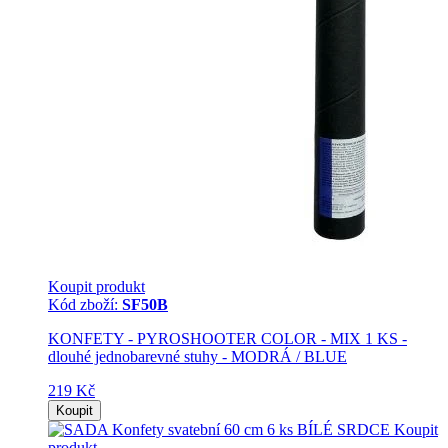
Koupit produkt
Kód zboží:
SF50B
KONFETY - PYROSHOOTER COLOR - MIX 1 KS -
dlouhé jednobarevné stuhy - MODRÁ / BLUE
219 Kč
Koupit
Koupit
produkt