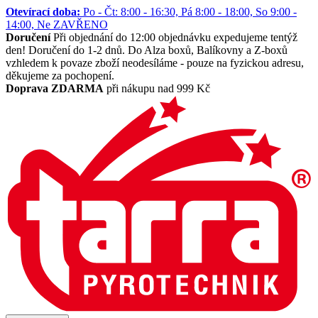
Otevírací doba:
Po - Čt: 8:00 - 16:30, Pá 8:00 - 18:00, So 9:00 -
14:00, Ne ZAVŘENO
Doručení
Při objednání do 12:00 objednávku expedujeme tentýž
den! Doručení do 1-2 dnů. Do Alza boxů, Balíkovny a Z-boxů
vzhledem k povaze zboží neodesíláme - pouze na fyzickou adresu,
děkujeme za pochopení.
Doprava ZDARMA
při nákupu nad 999 Kč