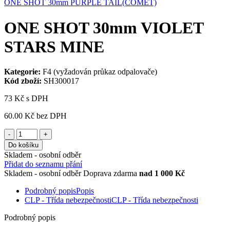
ONE SHOT 30mm PURPLE TAIL(COMET)
ONE SHOT 30mm VIOLET
STARS MINE
Kategorie:
F4 (vyžadován průkaz odpalovače)
Kód zboží:
SH300017
73 Kč
s DPH
60.00 Kč
bez DPH
-
+
Do košíku
Skladem - osobní odběr
Přidat do seznamu přání
Skladem - osobní odběr
Doprava zdarma
nad 1 000 Kč
Podrobný popis
Popis
CLP - Třída nebezpečnosti
CLP - Třída nebezpečnosti
Podrobný popis