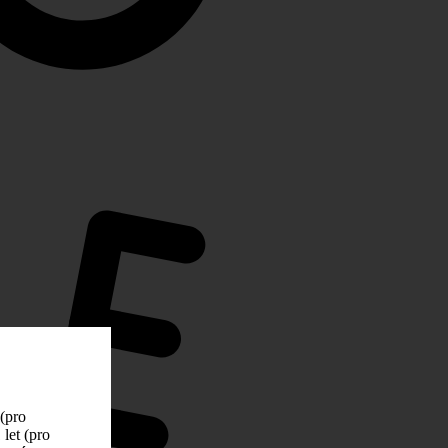
 (pro
let (pro