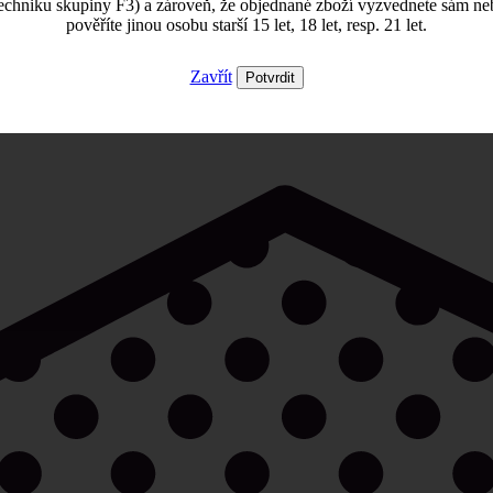
echniku skupiny F3) a zároveň, že objednané zboží vyzvednete sám ne
pověříte jinou osobu starší 15 let, 18 let, resp. 21 let.
Zavřít
Potvrdit