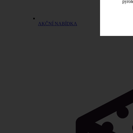
pyrot
AKČNÍ NABÍDKA