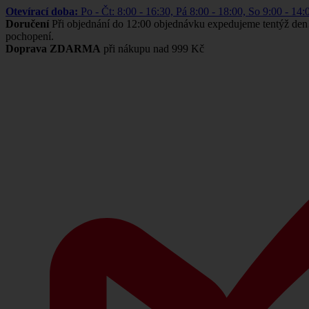
Otevírací doba:
Po - Čt: 8:00 - 16:30, Pá 8:00 - 18:00, So 9:00 -
Doručení
Při objednání do 12:00 objednávku expedujeme tentýž den
pochopení.
Doprava ZDARMA
při nákupu nad 999 Kč