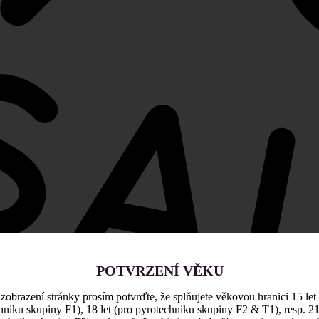
POTVRZENÍ VĚKU
zobrazení stránky prosím potvrďte, že splňujete věkovou hranici 15 let
hniku skupiny F1), 18 let (pro pyrotechniku skupiny F2 & T1), resp. 21 