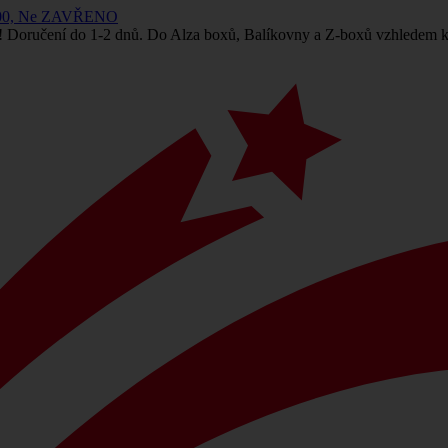
 14:00, Ne ZAVŘENO
! Doručení do 1-2 dnů. Do Alza boxů, Balíkovny a Z-boxů vzhledem k 