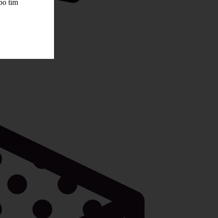
bo tím