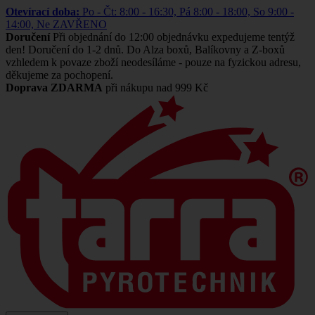
Otevírací doba:
Po - Čt: 8:00 - 16:30, Pá 8:00 - 18:00, So 9:00 -
14:00, Ne ZAVŘENO
Doručení
Při objednání do 12:00 objednávku expedujeme tentýž
den! Doručení do 1-2 dnů. Do Alza boxů, Balíkovny a Z-boxů
vzhledem k povaze zboží neodesíláme - pouze na fyzickou adresu,
děkujeme za pochopení.
Doprava ZDARMA
při nákupu nad 999 Kč