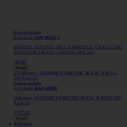
Koupit produkt
Kód zboží:
KPF1023N-1
BATERIE FONTÁN - MULTI WHISTLE / CRACKLING
FOUNTAIN 2 RÁNY - GREEN LINE 24/1
109 Kč
Koupit
Koupit produkt
Kód zboží:
BAT10025I
Ohňostroj - BATERIE VÝMETNIC ROCK ¨N ROLL 100
RAN 2/1
2 057 Kč
Koupit
Reference