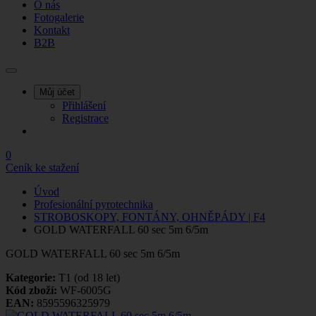
O nás
Fotogalerie
Kontakt
B2B
Můj účet
Přihlášení
Registrace
0
Ceník ke stažení
Úvod
Profesionální pyrotechnika
STROBOSKOPY, FONTÁNY, OHNĚPÁDY | F4
GOLD WATERFALL 60 sec 5m 6/5m
GOLD WATERFALL 60 sec 5m 6/5m
Kategorie:
T1 (od 18 let)
Kód zboží:
WF-6005G
EAN:
8595596325979