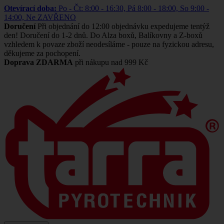
Otevírací doba:
Po - Čt: 8:00 - 16:30, Pá 8:00 - 18:00, So 9:00 -
14:00, Ne ZAVŘENO
Doručení
Při objednání do 12:00 objednávku expedujeme tentýž
den! Doručení do 1-2 dnů. Do Alza boxů, Balíkovny a Z-boxů
vzhledem k povaze zboží neodesíláme - pouze na fyzickou adresu,
děkujeme za pochopení.
Doprava ZDARMA
při nákupu nad 999 Kč