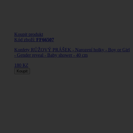
Koupit produkt
Kód zboží:
FF66507
Konfety RŮŽOVÝ PRÁŠEK - Narození holky - Boy or Girl
- Gender reveal - Baby shower - 40 cm
180 Kč
Koupit