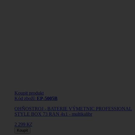
Koupit produkt
Kód zboží:
EP-5005B
OHŇOSTROJ - BATERIE VÝMETNIC PROFESSIONAL
STYLE BOX 73 RAN 4x1 - multikalibr
2 299 Kč
Koupit