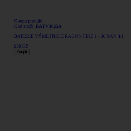
Koupit produkt
Kód zboží:
BATV3625A
BATERIE VÝMETNIC DRAGON FIRE 1 - 36 RAN 4/1
968 Kč
Koupit