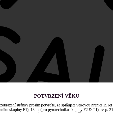
POTVRZENÍ VĚKU
zobrazení stránky prosím potvrďte, že splňujete věkovou hranici 15 let
hniku skupiny F1), 18 let (pro pyrotechniku skupiny F2 & T1), resp. 21 