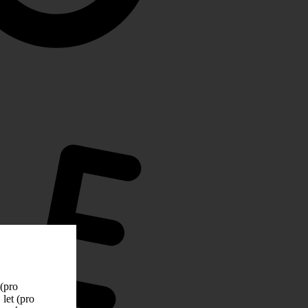
 (pro
let (pro