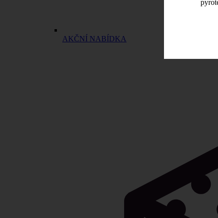
pyrot
AKČNÍ NABÍDKA