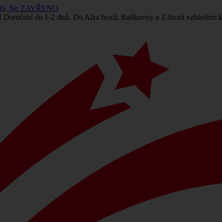
 14:00, Ne ZAVŘENO
! Doručení do 1-2 dnů. Do Alza boxů, Balíkovny a Z-boxů vzhledem k 