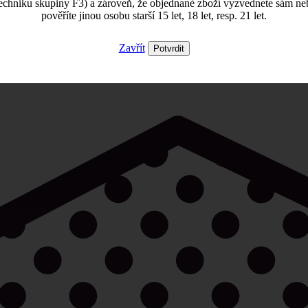
echniku skupiny F3) a zároveň, že objednané zboží vyzvednete sám ne
pověříte jinou osobu starší 15 let, 18 let, resp. 21 let.
Zavřít
Potvrdit