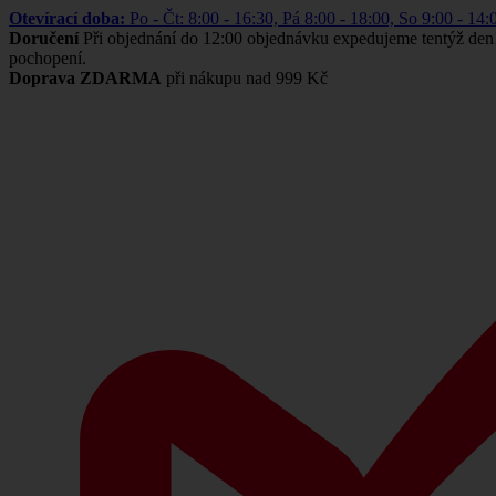
Otevírací doba:
Po - Čt: 8:00 - 16:30, Pá 8:00 - 18:00, So 9:00 -
Doručení
Při objednání do 12:00 objednávku expedujeme tentýž den
pochopení.
Doprava ZDARMA
při nákupu nad 999 Kč