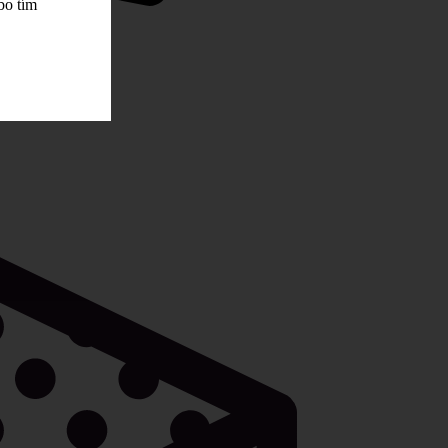
bo tím