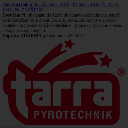
Otevírací doba:
Po - Čt: 8:00 - 16:30, Pá 8:00 - 18:00, So 9:00 -
14:00, Ne ZAVŘENO
Doručení
Při objednání do 12:00 objednávku expedujeme tentýž
den! Doručení do 1-2 dnů. Do Alza boxů, Balíkovny a Z-boxů
vzhledem k povaze zboží neodesíláme - pouze na fyzickou adresu,
děkujeme za pochopení.
Doprava ZDARMA
při nákupu nad 999 Kč