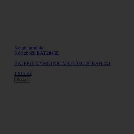
Koupit produkt
Kód zboží:
BAT2045E
BATERIE VÝMETNIC MAFIÓZO 20 RAN 2x1
1 815 Kč
Koupit