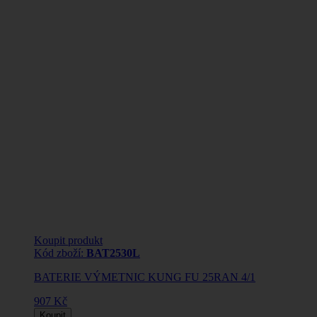
Koupit produkt
Kód zboží:
BAT2530L
BATERIE VÝMETNIC KUNG FU 25RAN 4/1
907 Kč
Koupit