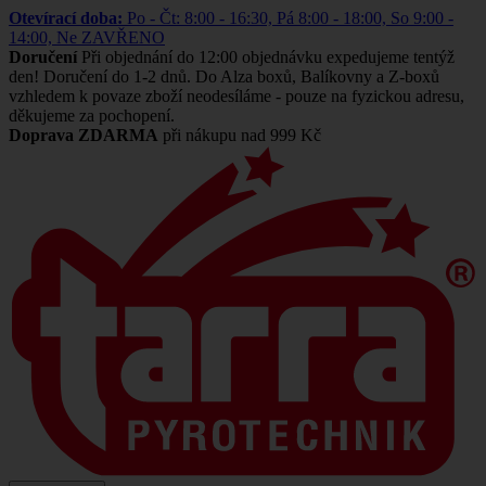
Otevírací doba:
Po - Čt: 8:00 - 16:30, Pá 8:00 - 18:00, So 9:00 -
14:00, Ne ZAVŘENO
Doručení
Při objednání do 12:00 objednávku expedujeme tentýž
den! Doručení do 1-2 dnů. Do Alza boxů, Balíkovny a Z-boxů
vzhledem k povaze zboží neodesíláme - pouze na fyzickou adresu,
děkujeme za pochopení.
Doprava ZDARMA
při nákupu nad 999 Kč