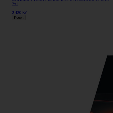
2x1
2 420 Kč
Koupit