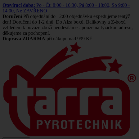
Otevírací doba:
Po - Čt: 8:00 - 16:30, Pá 8:00 - 18:00, So 9:00 -
14:00, Ne ZAVŘENO
Doručení
Při objednání do 12:00 objednávku expedujeme tentýž
den! Doručení do 1-2 dnů. Do Alza boxů, Balíkovny a Z-boxů
vzhledem k povaze zboží neodesíláme - pouze na fyzickou adresu,
děkujeme za pochopení.
Doprava ZDARMA
při nákupu nad 999 Kč