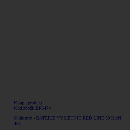
Koupit produkt
Kód zboží:
EP5474
Ohňostroj - BATERIE VÝMETNIC RED LINE 69 RAN
4x1