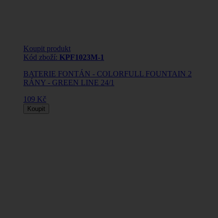
Koupit produkt
Kód zboží:
KPF1023M-1
BATERIE FONTÁN - COLORFULL FOUNTAIN 2
RÁNY - GREEN LINE 24/1
109 Kč
Koupit