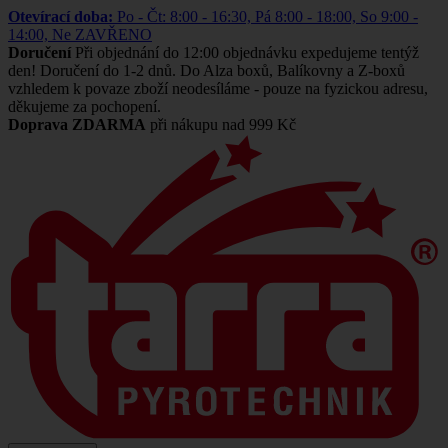
Otevírací doba:
Po - Čt: 8:00 - 16:30, Pá 8:00 - 18:00, So 9:00 -
14:00, Ne ZAVŘENO
Doručení
Při objednání do 12:00 objednávku expedujeme tentýž
den! Doručení do 1-2 dnů. Do Alza boxů, Balíkovny a Z-boxů
vzhledem k povaze zboží neodesíláme - pouze na fyzickou adresu,
děkujeme za pochopení.
Doprava ZDARMA
při nákupu nad 999 Kč