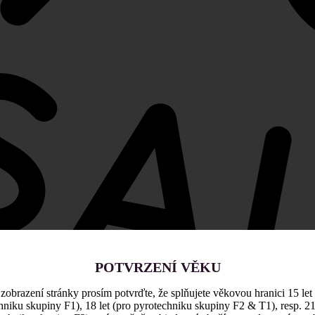
POTVRZENÍ VĚKU
zobrazení stránky prosím potvrďte, že splňujete věkovou hranici 15 let
hniku skupiny F1), 18 let (pro pyrotechniku skupiny F2 & T1), resp. 21 