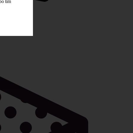
bo tím