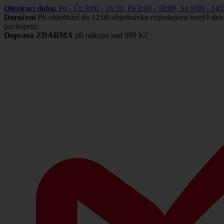
Otevírací doba:
Po - Čt: 8:00 - 16:30, Pá 8:00 - 18:00, So 9:00 -
Doručení
Při objednání do 12:00 objednávku expedujeme tentýž den
pochopení.
Doprava ZDARMA
při nákupu nad 999 Kč