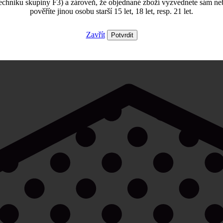
echniku skupiny F3) a zároveň, že objednané zboží vyzvednete sám ne
pověříte jinou osobu starší 15 let, 18 let, resp. 21 let.
Zavřít
Potvrdit