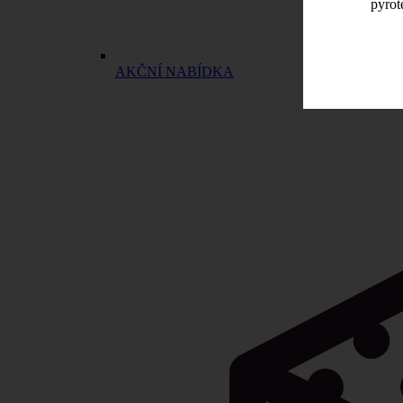
pyrot
AKČNÍ NABÍDKA