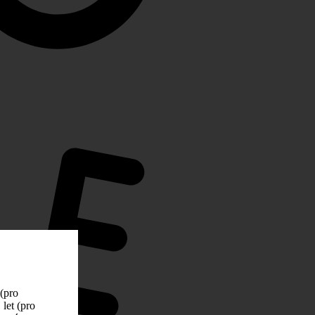
 (pro
let (pro