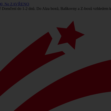
 14:00, Ne ZAVŘENO
! Doručení do 1-2 dnů. Do Alza boxů, Balíkovny a Z-boxů vzhledem k 