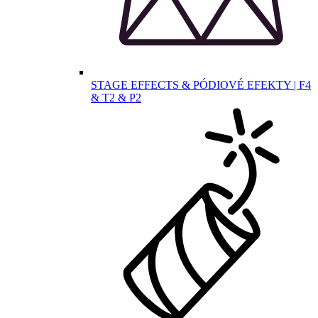
STAGE EFFECTS & PÓDIOVÉ EFEKTY | F4
& T2 & P2