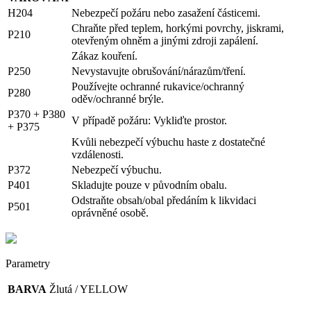
H204
Nebezpečí požáru nebo zasažení částicemi.
Chraňte před teplem, horkými povrchy, jiskrami,
P210
otevřeným ohněm a jinými zdroji zapálení.
Zákaz kouření.
P250
Nevystavujte obrušování/nárazům/tření.
Používejte ochranné rukavice/ochranný
P280
oděv/ochranné brýle.
P370 + P380
V případě požáru: Vykliďte prostor.
+ P375
Kvůli nebezpečí výbuchu haste z dostatečné
vzdálenosti.
P372
Nebezpečí výbuchu.
P401
Skladujte pouze v původním obalu.
Odstraňte obsah/obal předáním k likvidaci
P501
oprávněné osobě.
Parametry
BARVA
Žlutá / YELLOW