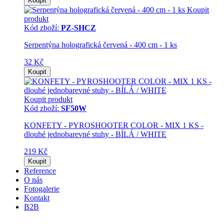
Koupit
Koupit
produkt
Kód zboží:
PZ-SHCZ
Serpentýna holografická červená - 400 cm - 1 ks
32 Kč
Koupit
Koupit produkt
Kód zboží:
SF50W
KONFETY - PYROSHOOTER COLOR - MIX 1 KS -
dlouhé jednobarevné stuhy - BÍLÁ / WHITE
219 Kč
Koupit
Reference
O nás
Fotogalerie
Kontakt
B2B