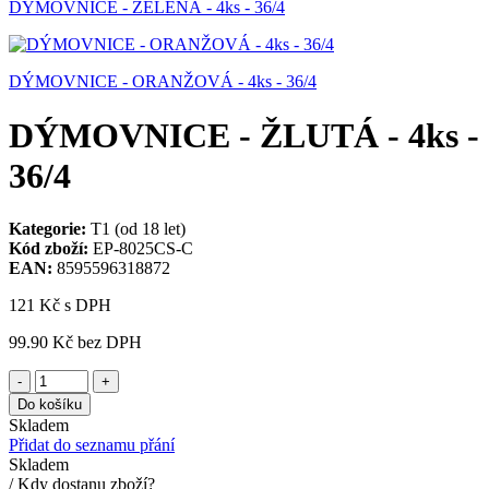
DÝMOVNICE - ZELENÁ - 4ks - 36/4
DÝMOVNICE - ORANŽOVÁ - 4ks - 36/4
DÝMOVNICE - ŽLUTÁ - 4ks -
36/4
Kategorie:
T1 (od 18 let)
Kód zboží:
EP-8025CS-C
EAN:
8595596318872
121 Kč
s DPH
99.90 Kč
bez DPH
-
+
Do košíku
Skladem
Přidat do seznamu přání
Skladem
/ Kdy dostanu zboží?