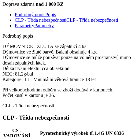
Doprava zdarma
nad 1 000 Kč
Podrobný popis
Popis
CLP - Třída nebezpečnosti
CLP - Třída nebezpečnosti
Parametry
Parametry
Podrobný popis
DÝMOVNICE - ŽLUTÁ se zápalnicí 4 ks
Dýmovnice ve žluté barvě. Balení obsahuje 4 ks.
Dýmovnice se může používat pouze na volném prostranství, mimo
dosah zápalných látek.
Délka trvání efektu: cca 60 sekund
NEC: 81,2g/bal
Kategorie: T1 - Minimální věková hranice 18 let
Při velkoobchodním odběru se zboží dodává v kartonech.
Počet kusů v kartonu je 36.
CLP - Třída nebezpečnosti
CLP - Třída nebezpečnosti
CS -
Pyrotechnický výrobek tř.1.4G UN 0336
VAROVÁNÍ