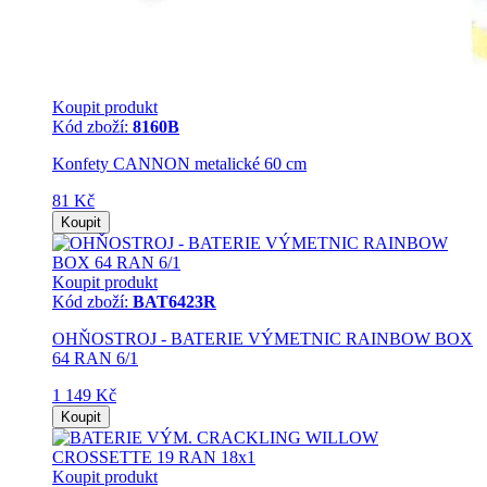
Koupit produkt
Kód zboží:
8160B
Konfety CANNON metalické 60 cm
81 Kč
Koupit
Koupit produkt
Kód zboží:
BAT6423R
OHŇOSTROJ - BATERIE VÝMETNIC RAINBOW BOX
64 RAN 6/1
1 149 Kč
Koupit
Koupit produkt