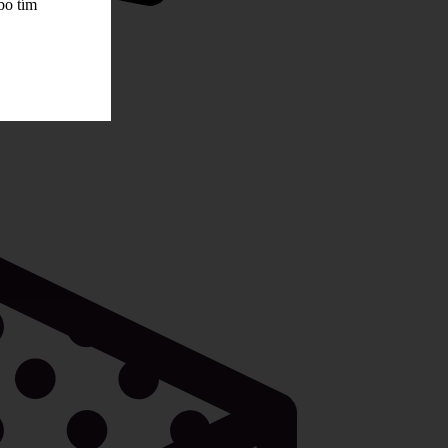
bo tím