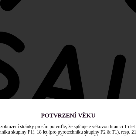
POTVRZENÍ VĚKU
zobrazení stránky prosím potvrďte, že splňujete věkovou hranici 15 let
hniku skupiny F1), 18 let (pro pyrotechniku skupiny F2 & T1), resp. 21 