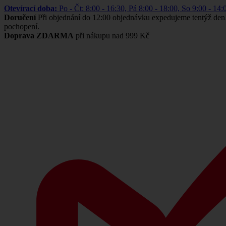
Otevírací doba:
Po - Čt: 8:00 - 16:30, Pá 8:00 - 18:00, So 9:00 -
Doručení
Při objednání do 12:00 objednávku expedujeme tentýž den
pochopení.
Doprava ZDARMA
při nákupu nad 999 Kč