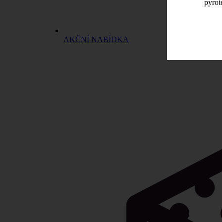
pyrot
AKČNÍ NABÍDKA