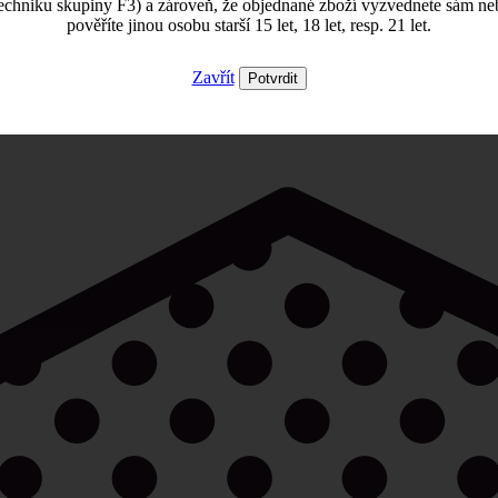
echniku skupiny F3) a zároveň, že objednané zboží vyzvednete sám ne
pověříte jinou osobu starší 15 let, 18 let, resp. 21 let.
Zavřít
Potvrdit