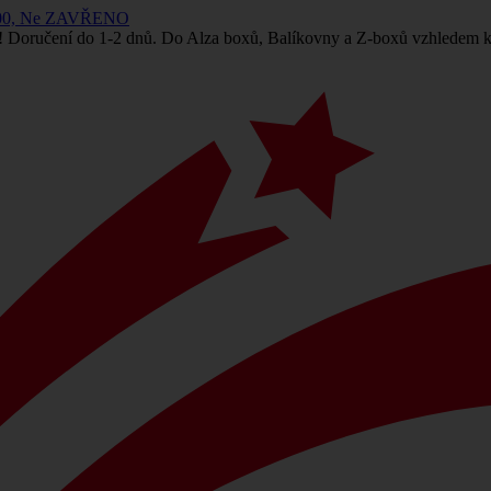
 14:00, Ne ZAVŘENO
! Doručení do 1-2 dnů. Do Alza boxů, Balíkovny a Z-boxů vzhledem k 