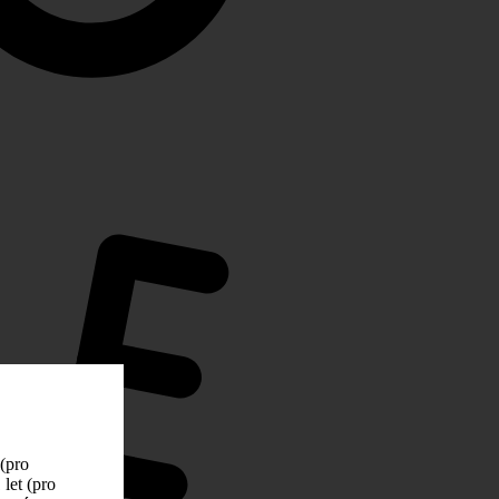
 (pro
let (pro