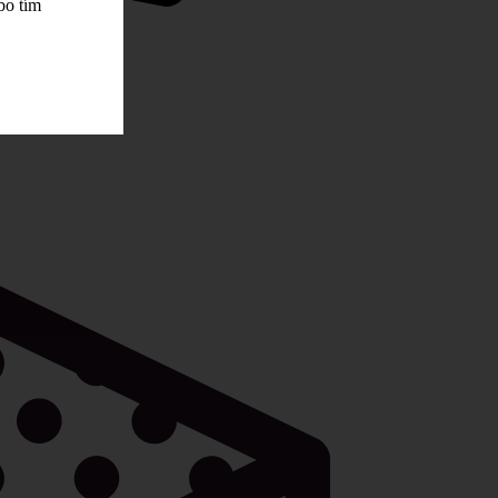
bo tím