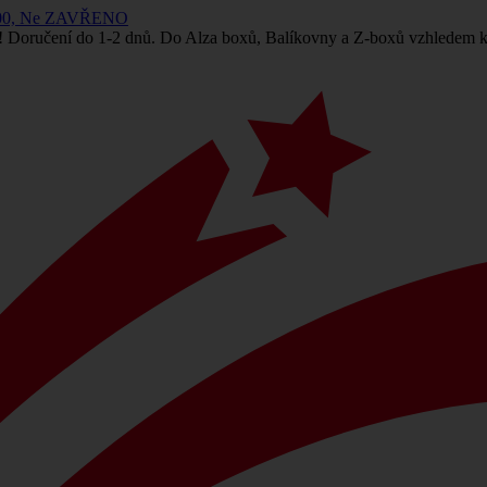
 14:00, Ne ZAVŘENO
! Doručení do 1-2 dnů. Do Alza boxů, Balíkovny a Z-boxů vzhledem k 