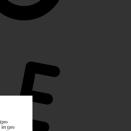
 (pro
let (pro