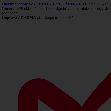
Otevírací doba:
Po - Čt: 8:00 - 16:30, Pá 8:00 - 18:00, So 9:00 -
Doručení
Při objednání do 12:00 objednávku expedujeme tentýž den
pochopení.
Doprava ZDARMA
při nákupu nad 999 Kč