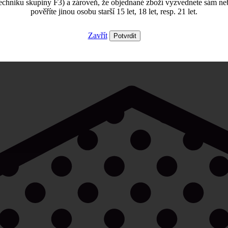
echniku skupiny F3) a zároveň, že objednané zboží vyzvednete sám ne
pověříte jinou osobu starší 15 let, 18 let, resp. 21 let.
Zavřít
Potvrdit