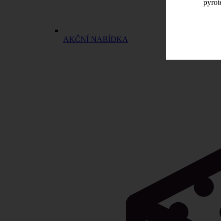
pyrot
AKČNÍ NABÍDKA