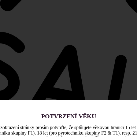
POTVRZENÍ VĚKU
zobrazení stránky prosím potvrďte, že splňujete věkovou hranici 15 let
hniku skupiny F1), 18 let (pro pyrotechniku skupiny F2 & T1), resp. 21 