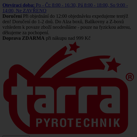
Otevírací doba:
Po - Čt: 8:00 - 16:30, Pá 8:00 - 18:00, So 9:00 -
14:00, Ne ZAVŘENO
Doručení
Při objednání do 12:00 objednávku expedujeme tentýž
den! Doručení do 1-2 dnů. Do Alza boxů, Balíkovny a Z-boxů
vzhledem k povaze zboží neodesíláme - pouze na fyzickou adresu,
děkujeme za pochopení.
Doprava ZDARMA
při nákupu nad 999 Kč