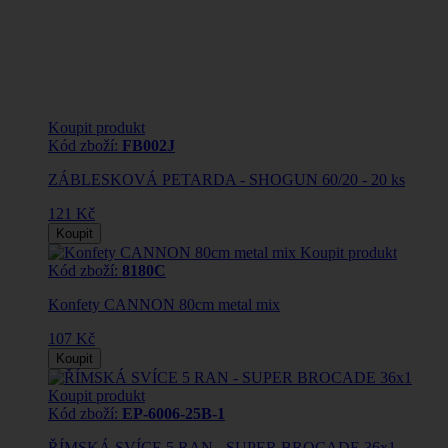
Koupit produkt
Kód zboží:
FB002J
ZÁBLESKOVÁ PETARDA - SHOGUN 60/20 - 20 ks
121 Kč
Koupit
Koupit produkt
Kód zboží:
8180C
Konfety CANNON 80cm metal mix
107 Kč
Koupit
Koupit produkt
Kód zboží:
EP-6006-25B-1
ŘÍMSKÁ SVÍCE 5 RAN - SUPER BROCADE 36x1