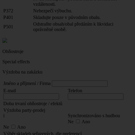
vzdálenosti.
P372
Nebezpečí výbuchu.
P401
Skladujte pouze v původním obalu.
Odstraňte obsah/obal předáním k likvidaci
P501
oprávněné osobě.
Ohňostroje
Special effects
Výzdoba na zakázku
Jméno a příjmení / Firma
E-mail
Telefon
Doba trvaní ohňostroje / efektů
Výzdoba party-prodej
i
Synchronizováno s hudbou
Ne
Ano
Ne
Ano
Výběr skladeb seřazených, dle preferencí