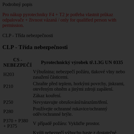
Podrobný popis
Pro nákup pyrotechniky F4 + T2 je potřeba vlastnit průkaz
odpalovače + živnost vázaná / only for qualified person with
permission.
CLP - Třída nebezpečnosti
CLP - Třída nebezpečnosti
CS -
Pyrotechnický výrobek tř.1.3G UN 0335
NEBEZPEČÍ
Výbušnina; nebezpečí požáru, tlakové vlny nebo
H203
zasažení částicemi.
Chraňte před teplem, horkými povrchy, jiskrami,
P210
otevřeným ohněm a jinými zdroji zapálení.
Zákaz kouření.
P250
Nevystavujte obrušování/nárazům/tření.
Používejte ochranné rukavice/ochranný
P280
oděv/ochranné brýle.
P370 + P380
V případě požáru: Vykliďte prostor.
+ P375
Kvůli nebezpečí výbuchu haste z dostatečné