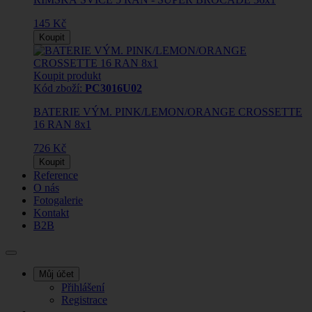
145 Kč
Koupit
Koupit produkt
Kód zboží:
PC3016U02
BATERIE VÝM. PINK/LEMON/ORANGE CROSSETTE
16 RAN 8x1
726 Kč
Koupit
Reference
O nás
Fotogalerie
Kontakt
B2B
Můj účet
Přihlášení
Registrace