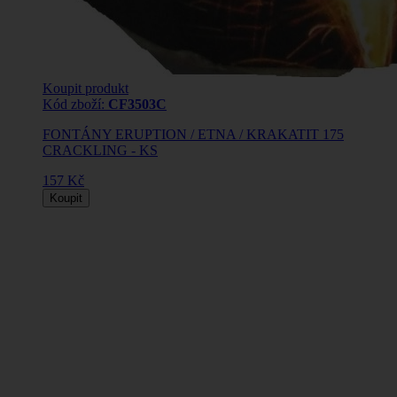
Koupit produkt
Kód zboží:
CF3503C
FONTÁNY ERUPTION / ETNA / KRAKATIT 175
CRACKLING - KS
157 Kč
Koupit