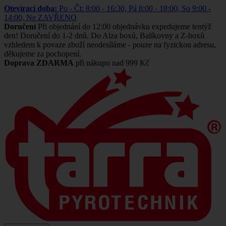
Otevírací doba:
Po - Čt: 8:00 - 16:30, Pá 8:00 - 18:00, So 9:00 -
14:00, Ne ZAVŘENO
Doručení
Při objednání do 12:00 objednávku expedujeme tentýž
den! Doručení do 1-2 dnů. Do Alza boxů, Balíkovny a Z-boxů
vzhledem k povaze zboží neodesíláme - pouze na fyzickou adresu,
děkujeme za pochopení.
Doprava ZDARMA
při nákupu nad 999 Kč