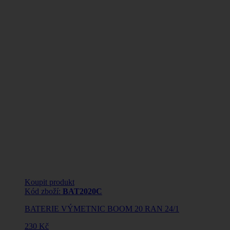
Koupit produkt
Kód zboží:
BAT2020C
BATERIE VÝMETNIC BOOM 20 RAN 24/1
230 Kč