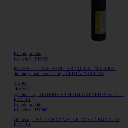
Koupit produkt
Kód zboží:
SF50Y
KONFETY - PYROSHOOTER COLOR - MIX 1 KS -
dlouhé jednobarevné stuhy - ŽLUTÁ / YELLOW
219 Kč
Koupit
Koupit produkt
Kód zboží:
U7369
Ohňostroj - BATERIE VÝMETNIC MIXED BOX 3 - 51
RAN 2/1