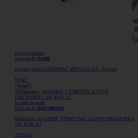
Koupit produkt
Kód zboží:
8140F
Konfety 40cm STŘÍBRNÉ METALICKÉ - Silvestr
61 Kč
Koupit
Koupit produkt
Kód zboží:
BAT10025H
Ohňostroj - BATERIE VÝMETNIC I LOVE FIREWORKS
100 RAN 2/1
2 057 Kč