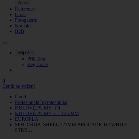
Koupit
Reference
O nás
Fotogalerie
Kontakt
B2B
Můj účet
Přihlášení
Registrace
0
Ceník ke stažení
Úvod
Profesionální pyrotechnika
KULOVÉ PUMY | F4
KULOVÉ PUMY 5” - 125 MM
EUROPLA
SPH. CRDB. SHELL 125MM BROCADE TO WHITE
STRB.…