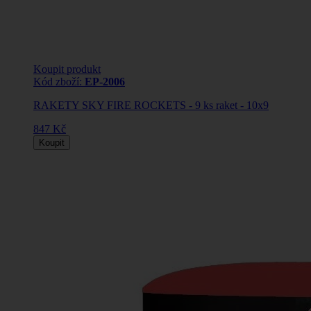
Koupit produkt
Kód zboží:
EP-2006
RAKETY SKY FIRE ROCKETS - 9 ks raket - 10x9
847 Kč
Koupit