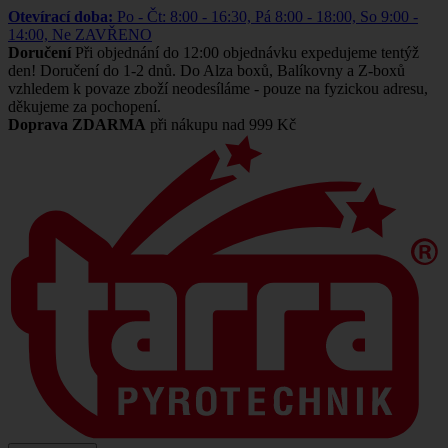
Otevírací doba:
Po - Čt: 8:00 - 16:30, Pá 8:00 - 18:00, So 9:00 -
14:00, Ne ZAVŘENO
Doručení
Při objednání do 12:00 objednávku expedujeme tentýž
den! Doručení do 1-2 dnů. Do Alza boxů, Balíkovny a Z-boxů
vzhledem k povaze zboží neodesíláme - pouze na fyzickou adresu,
děkujeme za pochopení.
Doprava ZDARMA
při nákupu nad 999 Kč