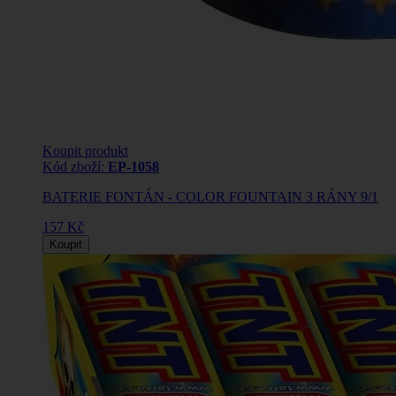
Koupit produkt
Kód zboží:
EP-1058
BATERIE FONTÁN - COLOR FOUNTAIN 3 RÁNY 9/1
157 Kč
Koupit