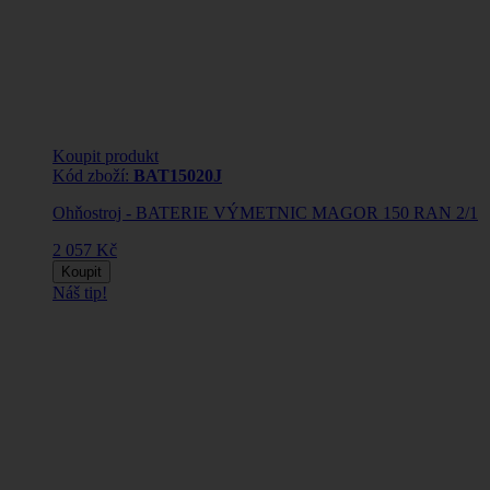
Koupit produkt
Kód zboží:
BAT15020J
Ohňostroj - BATERIE VÝMETNIC MAGOR 150 RAN 2/1
2 057 Kč
Koupit
Náš tip!