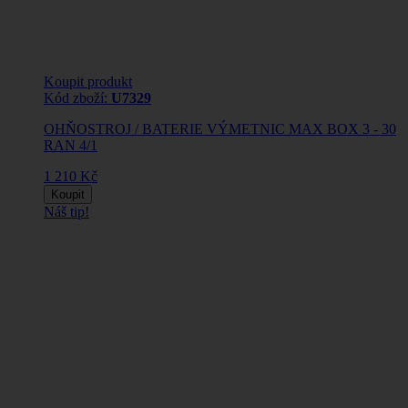
Koupit produkt
Kód zboží:
U7329
OHŇOSTROJ / BATERIE VÝMETNIC MAX BOX 3 - 30
RAN 4/1
1 210 Kč
Koupit
Náš tip!