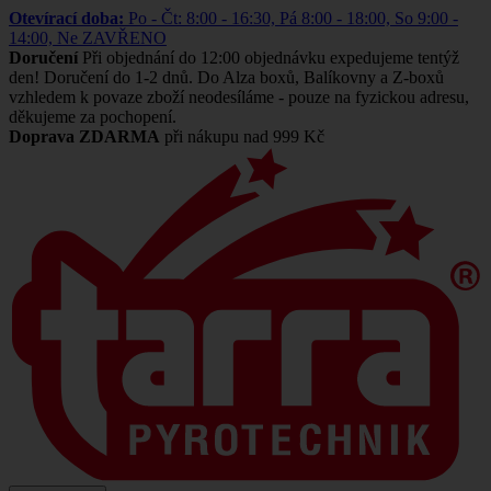
Otevírací doba:
Po - Čt: 8:00 - 16:30, Pá 8:00 - 18:00, So 9:00 -
14:00, Ne ZAVŘENO
Doručení
Při objednání do 12:00 objednávku expedujeme tentýž
den! Doručení do 1-2 dnů. Do Alza boxů, Balíkovny a Z-boxů
vzhledem k povaze zboží neodesíláme - pouze na fyzickou adresu,
děkujeme za pochopení.
Doprava ZDARMA
při nákupu nad 999 Kč