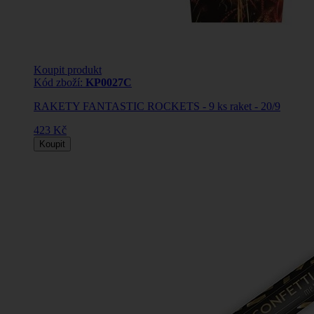
Koupit produkt
Kód zboží:
KP0027C
RAKETY FANTASTIC ROCKETS - 9 ks raket - 20/9
423 Kč
Koupit