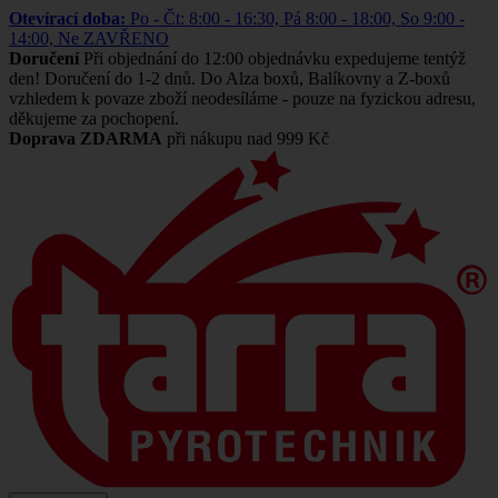
Otevírací doba:
Po - Čt: 8:00 - 16:30, Pá 8:00 - 18:00, So 9:00 -
14:00, Ne ZAVŘENO
Doručení
Při objednání do 12:00 objednávku expedujeme tentýž
den! Doručení do 1-2 dnů. Do Alza boxů, Balíkovny a Z-boxů
vzhledem k povaze zboží neodesíláme - pouze na fyzickou adresu,
děkujeme za pochopení.
Doprava ZDARMA
při nákupu nad 999 Kč