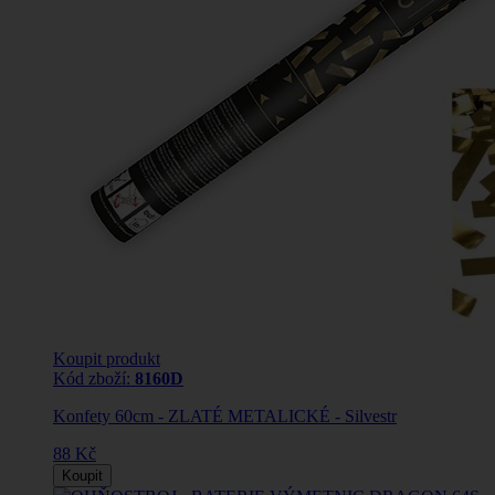
Koupit produkt
Kód zboží:
8160D
Konfety 60cm - ZLATÉ METALICKÉ - Silvestr
88 Kč
Koupit