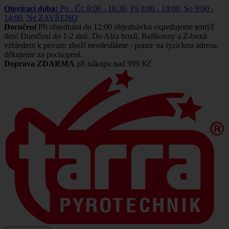
Otevírací doba:
Po - Čt: 8:00 - 16:30, Pá 8:00 - 18:00, So 9:00 -
14:00, Ne ZAVŘENO
Doručení
Při objednání do 12:00 objednávku expedujeme tentýž
den! Doručení do 1-2 dnů. Do Alza boxů, Balíkovny a Z-boxů
vzhledem k povaze zboží neodesíláme - pouze na fyzickou adresu,
děkujeme za pochopení.
Doprava ZDARMA
při nákupu nad 999 Kč