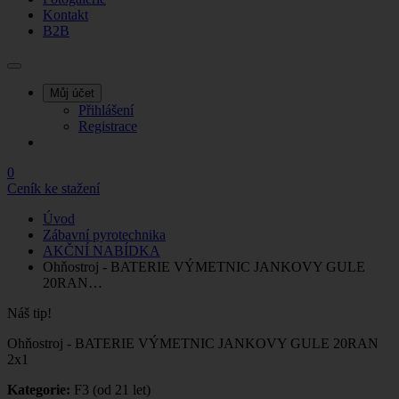
Kontakt
B2B
Můj účet
Přihlášení
Registrace
0
Ceník ke stažení
Úvod
Zábavní pyrotechnika
AKČNÍ NABÍDKA
Ohňostroj - BATERIE VÝMETNIC JANKOVY GULE
20RAN…
Náš tip!
Ohňostroj - BATERIE VÝMETNIC JANKOVY GULE 20RAN
2x1
Kategorie:
F3 (od 21 let)