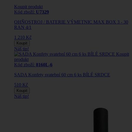
Koupit produkt
Kód zboží:
U7329
OHŇOSTROJ / BATERIE VÝMETNIC MAX BOX 3 - 30
RAN 4/1
1 210 Kč
Koupit
Náš tip!
Koupit
produkt
Kód zboží:
8160L-6
SADA Konfety svatební 60 cm 6 ks BÍLÉ SRDCE
510 Kč
Koupit
Náš tip!