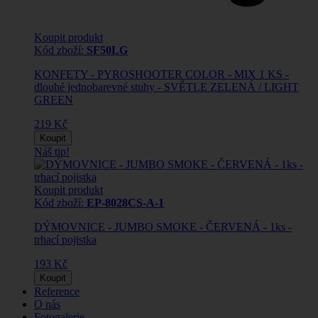
Koupit produkt
Kód zboží:
SF50LG
KONFETY - PYROSHOOTER COLOR - MIX 1 KS -
dlouhé jednobarevné stuhy - SVĚTLE ZELENÁ / LIGHT
GREEN
219 Kč
Koupit
Náš tip!
Koupit produkt
Kód zboží:
EP-8028CS-A-1
DÝMOVNICE - JUMBO SMOKE - ČERVENÁ - 1ks -
trhací pojistka
193 Kč
Koupit
Reference
O nás
Fotogalerie