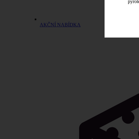
pyrot
AKČNÍ NABÍDKA