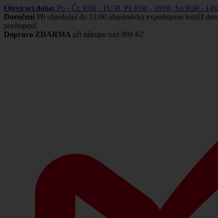
Otevírací doba:
Po - Čt: 8:00 - 16:30, Pá 8:00 - 18:00, So 9:00 -
Doručení
Při objednání do 12:00 objednávku expedujeme tentýž den
pochopení.
Doprava ZDARMA
při nákupu nad 999 Kč