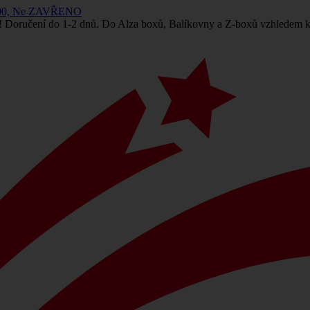
 14:00, Ne ZAVŘENO
! Doručení do 1-2 dnů. Do Alza boxů, Balíkovny a Z-boxů vzhledem k 