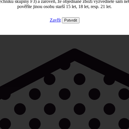
echniku skupiny F3) a zároveň, že objednané zboží vyzvednete sám ne
pověříte jinou osobu starší 15 let, 18 let, resp. 21 let.
Zavřít
Potvrdit