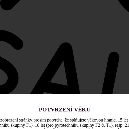
POTVRZENÍ VĚKU
zobrazení stránky prosím potvrďte, že splňujete věkovou hranici 15 let
hniku skupiny F1), 18 let (pro pyrotechniku skupiny F2 & T1), resp. 21 