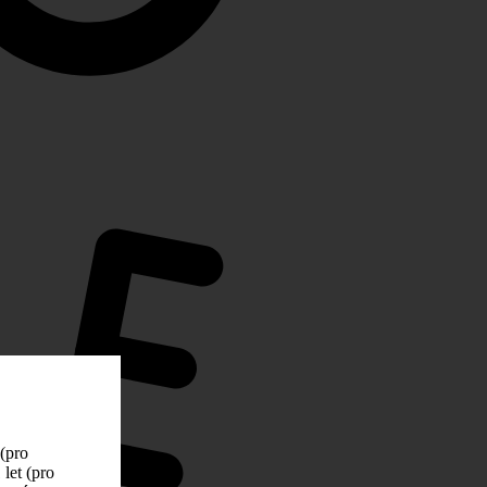
 (pro
let (pro