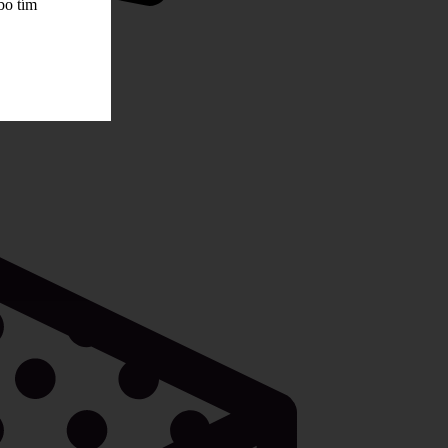
bo tím