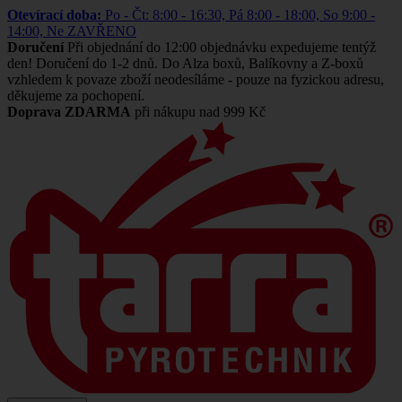
Otevírací doba:
Po - Čt: 8:00 - 16:30, Pá 8:00 - 18:00, So 9:00 -
14:00, Ne ZAVŘENO
Doručení
Při objednání do 12:00 objednávku expedujeme tentýž
den! Doručení do 1-2 dnů. Do Alza boxů, Balíkovny a Z-boxů
vzhledem k povaze zboží neodesíláme - pouze na fyzickou adresu,
děkujeme za pochopení.
Doprava ZDARMA
při nákupu nad 999 Kč