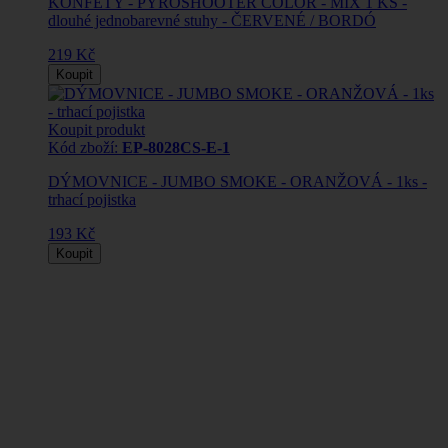
KONFETY - PYROSHOOTER COLOR - MIX 1 KS -
dlouhé jednobarevné stuhy - ČERVENÉ / BORDÓ
219 Kč
Koupit
Koupit produkt
Kód zboží:
EP-8028CS-E-1
DÝMOVNICE - JUMBO SMOKE - ORANŽOVÁ - 1ks -
trhací pojistka
193 Kč
Koupit