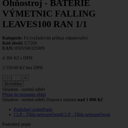
Ohňostroj - BATERIE
VÝMETNIC FALLING
LEAVES100 RAN 1/1
Kategorie:
F4 (vyžadován průkaz odpalovače)
Kód zboží:
U7294
EAN:
8595596325009
4 306 Kč
s DPH
3 559.00 Kč
bez DPH
-
+
Do košíku
Skladem - osobní odběr
Přidat do seznamu přání
Skladem - osobní odběr
Doprava zdarma
nad 1 000 Kč
Podrobný popis
Popis
CLP - Třída nebezpečnosti
CLP - Třída nebezpečnosti
Podrobný popis