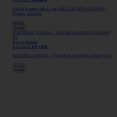
Kód zboží:
8160R-6
SADA Konfety 60cm - 6ks BÍLÉ OKVĚTNÍ LÍSTKY -
Svatba / Valentýn
600 Kč
Koupit
Koupit produkt
Kód zboží:
EP-1058
BATERIE FONTÁN - COLOR FOUNTAIN 3 RÁNY 9/1
157 Kč
Koupit