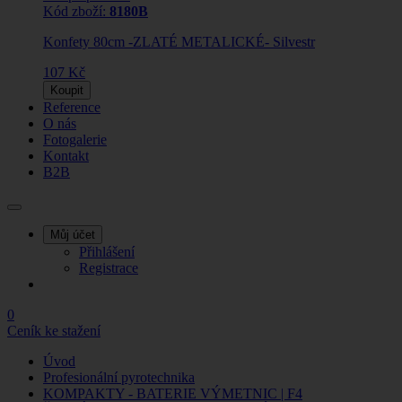
Kód zboží:
8180B
Konfety 80cm -ZLATÉ METALICKÉ- Silvestr
107 Kč
Koupit
Reference
O nás
Fotogalerie
Kontakt
B2B
Můj účet
Přihlášení
Registrace
0
Ceník ke stažení
Úvod
Profesionální pyrotechnika
KOMPAKTY - BATERIE VÝMETNIC | F4