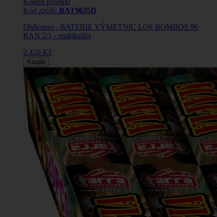
Koupit produkt
Kód zboží:
BAT9635D
Ohňostroj - BATERIE VÝMETNIC LOS BOMBOS 96
RAN 2/1 - multikalibr
2 420 Kč
Koupit