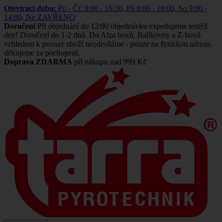
Otevírací doba:
Po - Čt: 8:00 - 16:30, Pá 8:00 - 18:00, So 9:00 -
14:00, Ne ZAVŘENO
Doručení
Při objednání do 12:00 objednávku expedujeme tentýž
den! Doručení do 1-2 dnů. Do Alza boxů, Balíkovny a Z-boxů
vzhledem k povaze zboží neodesíláme - pouze na fyzickou adresu,
děkujeme za pochopení.
Doprava ZDARMA
při nákupu nad 999 Kč