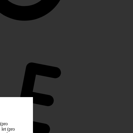
 (pro
let (pro