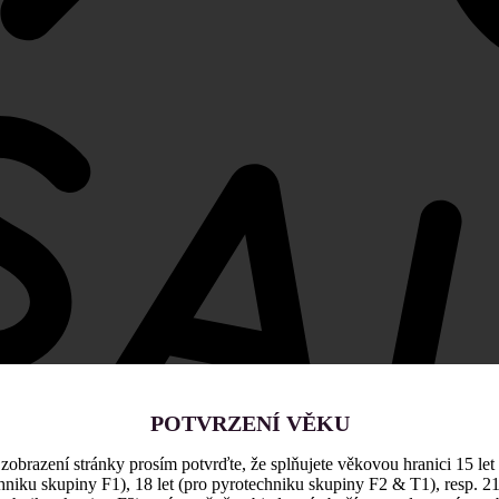
POTVRZENÍ VĚKU
zobrazení stránky prosím potvrďte, že splňujete věkovou hranici 15 let
hniku skupiny F1), 18 let (pro pyrotechniku skupiny F2 & T1), resp. 21 