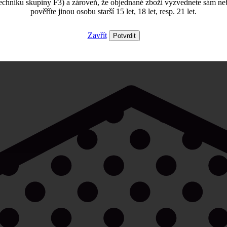
echniku skupiny F3) a zároveň, že objednané zboží vyzvednete sám ne
pověříte jinou osobu starší 15 let, 18 let, resp. 21 let.
Zavřít
Potvrdit