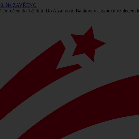
 14:00, Ne ZAVŘENO
! Doručení do 1-2 dnů. Do Alza boxů, Balíkovny a Z-boxů vzhledem k 