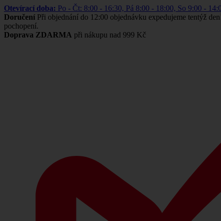
Otevírací doba:
Po - Čt: 8:00 - 16:30, Pá 8:00 - 18:00, So 9:00 -
Doručení
Při objednání do 12:00 objednávku expedujeme tentýž den
pochopení.
Doprava ZDARMA
při nákupu nad 999 Kč