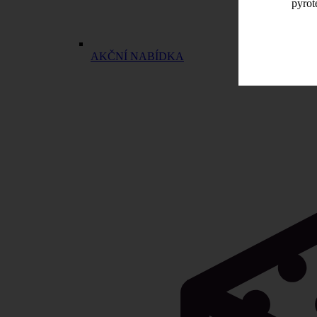
pyrot
AKČNÍ NABÍDKA