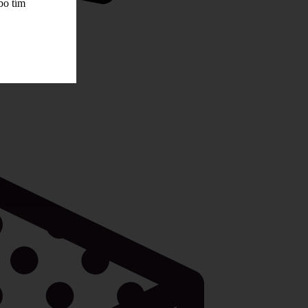
bo tím