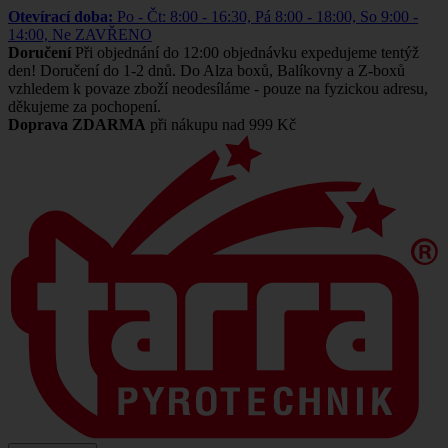
Otevírací doba:
Po - Čt: 8:00 - 16:30, Pá 8:00 - 18:00, So 9:00 -
14:00, Ne ZAVŘENO
Doručení
Při objednání do 12:00 objednávku expedujeme tentýž
den! Doručení do 1-2 dnů. Do Alza boxů, Balíkovny a Z-boxů
vzhledem k povaze zboží neodesíláme - pouze na fyzickou adresu,
děkujeme za pochopení.
Doprava ZDARMA
při nákupu nad 999 Kč