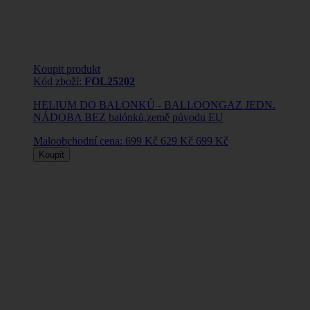
Koupit produkt
Kód zboží:
FOL25202
HELIUM DO BALONKŮ - BALLOONGAZ JEDN.
NÁDOBA BEZ balónků,země původu EU
Maloobchodní cena:
699 Kč
629 Kč
699 Kč
Koupit