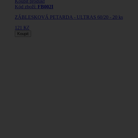
Koupit produkt
Kód zboží:
FB002I
ZÁBLESKOVÁ PETARDA - ULTRAS 60/20 - 20 ks
121 Kč
Koupit