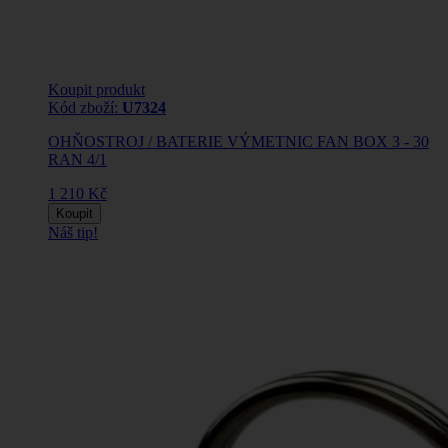
Koupit produkt
Kód zboží:
U7324
OHŇOSTROJ / BATERIE VÝMETNIC FAN BOX 3 - 30
RAN 4/1
1 210 Kč
Koupit
Náš tip!