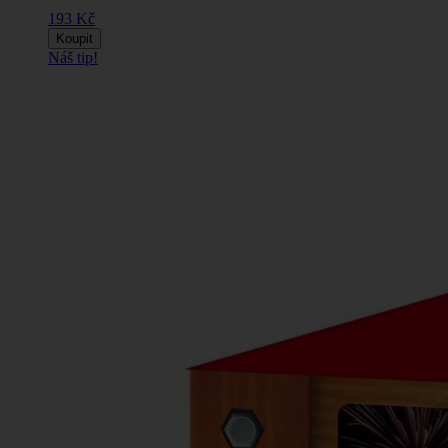
193 Kč
Koupit
Náš tip!