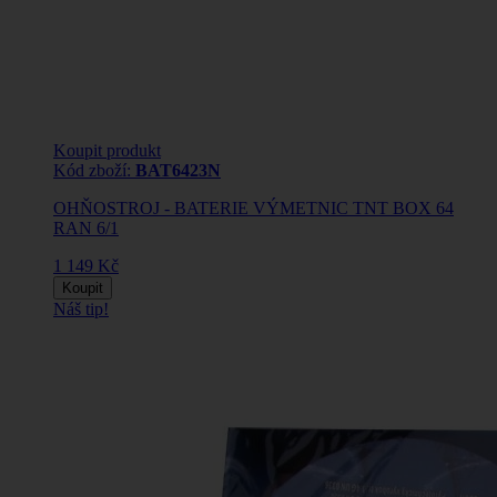
Koupit produkt
Kód zboží:
BAT6423N
OHŇOSTROJ - BATERIE VÝMETNIC TNT BOX 64
RAN 6/1
1 149 Kč
Koupit
Náš tip!