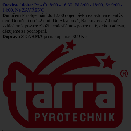
Otevírací doba:
Po - Čt: 8:00 - 16:30, Pá 8:00 - 18:00, So 9:00 -
14:00, Ne ZAVŘENO
Doručení
Při objednání do 12:00 objednávku expedujeme tentýž
den! Doručení do 1-2 dnů. Do Alza boxů, Balíkovny a Z-boxů
vzhledem k povaze zboží neodesíláme - pouze na fyzickou adresu,
děkujeme za pochopení.
Doprava ZDARMA
při nákupu nad 999 Kč