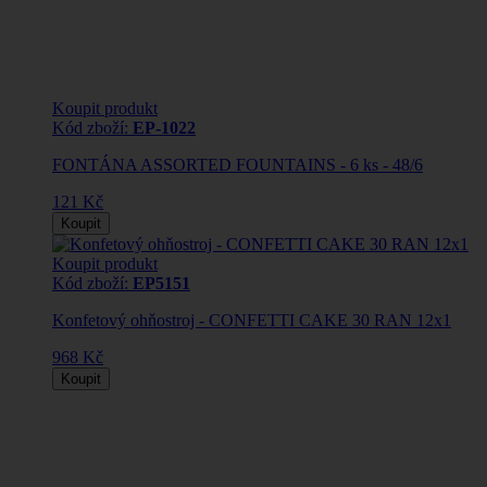
Koupit produkt
Kód zboží:
EP-1022
FONTÁNA ASSORTED FOUNTAINS - 6 ks - 48/6
121 Kč
Koupit
Koupit produkt
Kód zboží:
EP5151
Konfetový ohňostroj - CONFETTI CAKE 30 RAN 12x1
968 Kč
Koupit