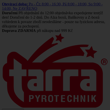
Otevírací doba:
Po - Čt: 8:00 - 16:30, Pá 8:00 - 18:00, So 9:00 -
14:00, Ne ZAVŘENO
Doručení
Při objednání do 12:00 objednávku expedujeme tentýž
den! Doručení do 1-2 dnů. Do Alza boxů, Balíkovny a Z-boxů
vzhledem k povaze zboží neodesíláme - pouze na fyzickou adresu,
děkujeme za pochopení.
Doprava ZDARMA
při nákupu nad 999 Kč