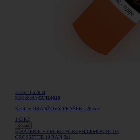
Koupit produkt
Kód zboží:
GUI14018
Konfety ORANŽOVÝ PRÁŠEK - 28 cm
143 Kč
Koupit